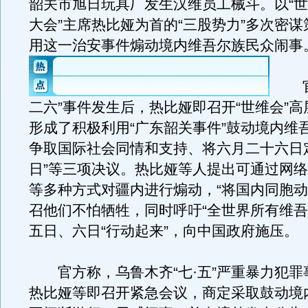
韶关市旭日玩具厂发生汉维员工械斗。以“
大会”主席热比娅为首的“三股势力”多次密
用这一治安事件煽动境内维吾尔族民众闹事
官方
二六”事件发生后，热比娅即召开“世维会”
形成了积极利用“广东韶关事件”鼓动境内维
争取国际社会同情和支持、将六月二十六日
日”等三项决议。热比娅等人提出可通过网
等多种方式对疆内进行煽动，“将国内同胞动
召他们不怕牺牲，同时呼吁“全世界所有维吾
五日、六日“行动起来”，向中国政府施压。
官方称，乌鲁木齐“七·五”严重暴力犯罪
热比娅等即召开紧急会议，商定采取鼓动境