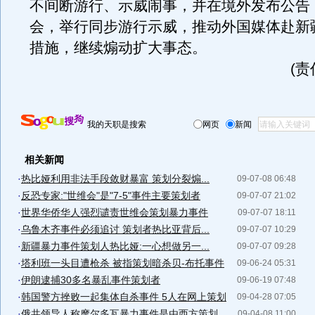
不间断游行、示威闹事，并在境外发布公告
会，举行同步游行示威，推动外国媒体赴新
措施，继续煽动扩大事态。
(
我的天职是搜索
网页
新闻
相关新闻
·
热比娅利用非法手段敛财暴富 策划分裂煽...
09-07-08 06:48
·
反恐专家:"世维会"是"7-5"事件主要策划者
09-07-07 21:02
·
世界华侨华人强烈谴责世维会策划暴力事件
09-07-07 18:11
·
乌鲁木齐事件必须追讨 策划者热比亚背后...
09-07-07 10:29
·
新疆暴力事件策划人热比娅:一心想做另一...
09-07-07 09:28
·
塔利班一头目遭枪杀 被指策划暗杀贝-布托事件
09-06-24 05:31
·
伊朗逮捕30多名暴乱事件策划者
09-06-19 07:48
·
韩国警方挫败一起集体自杀事件 5人在网上策划
09-04-28 07:05
·
俄共领导人称摩尔多瓦暴力事件是由西方策划
09-04-08 11:00