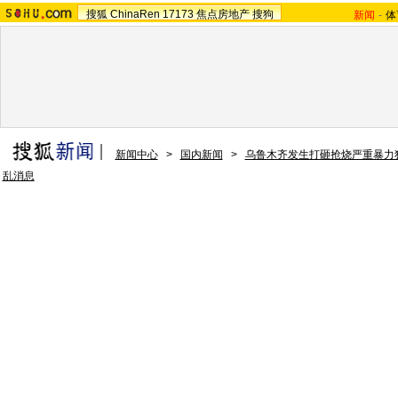
搜狐
ChinaRen
17173
焦点房地产
搜狗
新闻
-
体
新闻中心
>
国内新闻
>
乌鲁木齐发生打砸抢烧严重暴力
乱消息