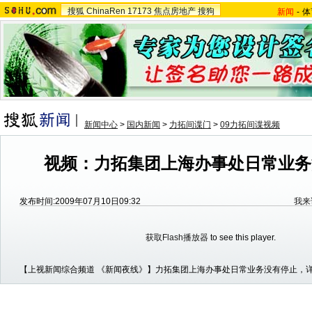
搜狐
ChinaRen
17173
焦点房地产
搜狗
新闻
-
体
新闻中心
>
国内新闻
>
力拓间谍门
>
09力拓间谍视频
视频：力拓集团上海办事处日常业务
发布时间:2009年07月10日09:32
我来
获取Flash播放器
to see this player.
【上视新闻综合频道 《新闻夜线》】力拓集团上海办事处日常业务没有停止，