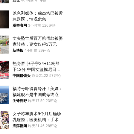
知世
4小时前
47评论
以色列媒体：穆杰塔巴被紧
急送医，情况危急
观察者网
3小时前
126评论
丈夫坠亡后百万赔偿款被婆
家转移，妻女仅得3万元
新快报
4小时前
29评论
热身赛-张子宇24+11杨舒
予12分 中国女篮擒尼日利
亚
中国篮镜头
昨天21:22
57评论
福特号吓得冒冷汗！美媒：
福建舰不是中国航母终点，
而是新起点！
尖锋视野
昨天17:59
23评论
女子称丰胸术9个月后确诊
乳腺癌，医美机构：手术不
可能引发癌症，建议走司法
澎湃新闻
昨天21:46
28评论
途径