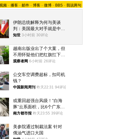
视频
-
播客
-
邮件
-
博客
-
微博
-
BBS
-
我说两句
伊朗总统解释为何与美谈
判：美国最大对手就是中
国，但他们也在对话
知世
3小时前
30评论
越南出版业出了个大案，但
不用怀疑他们把红旗扛下去
的决心
观察者网
6小时前
26评论
公交车空调费超标，扣司机
钱？
中国新闻周刊
昨天22:31
94评论
或重回超强台风级！“白海
豚”云系面积，比6个广东还
大！深圳官方：注意这件事
南方都市报
昨天23:55
39评论
美参院通过制裁法案 针对
俄油气进口大国