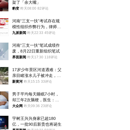
架了「余大嘴」
豹变
昨天08:00
82评论
河南“三支一扶”考试存在规
模性组织作弊行为，律师：
涉嫌非法获取国家秘密罪等
九派新闻
昨天22:33
45评论
罪名
河南“三支一扶”笔试成绩作
废，8月22日重新组织笔试
界面新闻
昨天17:30
118评论
17岁少年景区河道遇难：父
亲目睹涨水儿子被冲走，当
地排除上游泄洪，家属盼厘
新黄河
昨天15:15
33评论
清责任
男子平均每天睡眠7小时，
却三年2次脑梗，医生：这
样睡觉更伤身
大众网
昨天09:36
23评论
宇树王兴兴身家已超180
亿，一批90后新贵也将诞生