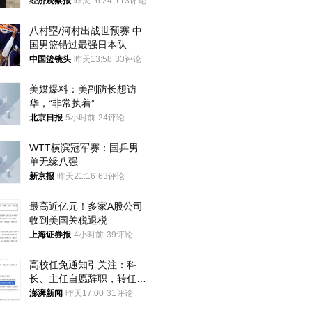
国人大代表
经济观察报
昨天16:24
113评论
八村塁/河村出战世预赛 中
国男篮错过最强日本队
中国篮镜头
昨天13:58
33评论
美媒爆料：美副防长想访
华，“非常执着”
北京日报
5小时前
24评论
WTT横滨冠军赛：国乒男
单无缘八强
新京报
昨天21:16
63评论
最高近亿元！多家A股公司
收到美国关税退税
上海证券报
4小时前
39评论
高校任免通知引关注：科
长、主任自愿辞职，转任思
政辅导员
澎湃新闻
昨天17:00
31评论