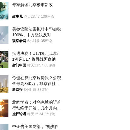
专家解读北京楼市新政
政事儿
昨天23:47
130评论
美参议院法案拟对中印加税
100%，中方坚决反对
观察者网
6小时前
35评论
挺进决赛！U17国足点球3-
1河床U17 将再战阿森纳
射门中国
昨天21:57
68评论
你也在算北京购房账？公积
金最高340万，非京籍社保
1年
新京报
3小时前
38评论
北约学者：对乌克兰的斩首
行动终于开始，几个月内乌
将投降
虚怀论语
昨天15:34
25评论
中企告美国防部，“初步胜