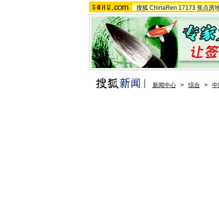
搜狐
ChinaRen
17173
焦点房
新闻中心
>
综合
>
中