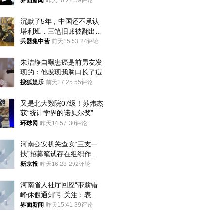
界面新闻
昨天10:22
59评论
沉默了5年，中国还不承认
塔利班，三笔旧账被翻出，
最大风险出现
兵器集中营
前天15:53
24评论
朱洁静自曝患癌是前男友发
现的：他发现我胸口长了痘
搜狐娱乐
前天17:25
55评论
又是北大数院07级！苏炜杰
获“统计学界的诺贝尔奖”
环球网
昨天14:57
30评论
河南公安机关查实“三支一
扶”招募笔试存在组织作弊
犯罪行为
新京报
昨天16:28
292评论
河南省人社厅回应“带薪错
峰休假通知”引关注：表述
不够准确，待修改后印发
界面新闻
昨天15:41
39评论