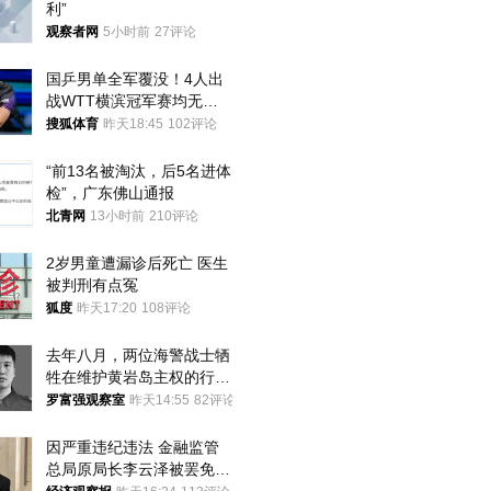
利”
观察者网
5小时前
27评论
国乒男单全军覆没！4人出
战WTT横滨冠军赛均无缘
八强
搜狐体育
昨天18:45
102评论
“前13名被淘汰，后5名进体
检”，广东佛山通报
北青网
13小时前
210评论
2岁男童遭漏诊后死亡 医生
被判刑有点冤
狐度
昨天17:20
108评论
去年八月，两位海警战士牺
牲在维护黄岩岛主权的行动
中
罗富强观察室
昨天14:55
82评论
因严重违纪违法 金融监管
总局原局长李云泽被罢免全