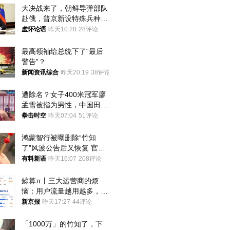
大决战来了，朝鲜导弹部队
赴俄，普京新设特殊兵种，
76岁老将扛旗
虚怀论语
昨天10:28
28评论
最高领袖给总统下了“最后
警告”？
新闻资讯综合
昨天20:19
38评论
遭除名？女子400米冠军廖
孟雪被指为男性，中国田协
默不作声
拳击时空
昨天07:04
51评论
鸿蒙智行被曝删除“竹知
了”风波公告后又恢复 官媒
曾力挺：劝华为要大度的，
有料新语
昨天16:07
208评论
你们适不适合？
鲸算π丨三大运营商的烦
恼：用户流量越用越多，收
入却越来越少
新京报
昨天17:27
44评论
「1000万」的竹知了，下