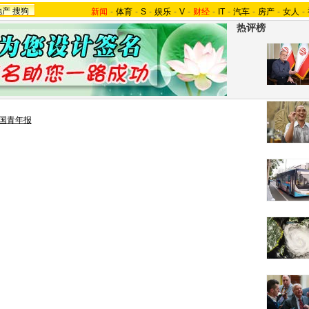
地产
搜狗
新闻
-
体育
-
S
-
娱乐
-
V
-
财经
-
IT
-
汽车
-
房产
-
女人
-
热评榜
国青年报