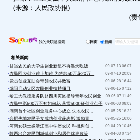
(来源：人民政协报)
(
我的天职是搜索
网页
新闻
相关新闻
·
甘当农民的大学生创业新星不再靠天吃饭
09-07-13 06:07
·
农民回乡创业难上加难 为贷款50万花20万...
09-07-10 20:09
·
党员创业互助会带领农民共致富
09-06-28 16:44
·
绵阳启动灾区农民创业扶持项目
09-06-15 07:12
·
哈工大教授服务队赴四川灾区指导青年农民创业
09-06-07 11:49
·
农民中彩500万不知如何花 悬赏5000征创业点子
09-06-03 08:03
·
湖南首个社区创业服务中心成立 失地农民...
09-05-25 18:22
·
合肥失地农民子女成功创业获表彰 激励青...
09-05-25 16:00
·
河南女硕士嫁浙江高中学历农民 种桃树创...
09-04-29 10:45
·
陕西出台农民到城镇创业和居住优惠政策
09-04-03 07:34