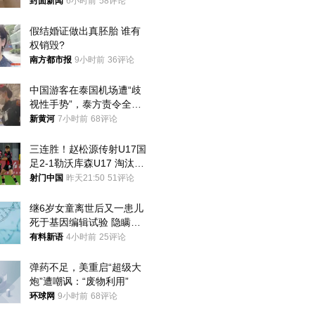
帖吐槽后酒店退还一半的
封面新闻
6小时前
58评论
钱，当地市监局回应
假结婚证做出真胚胎 谁有
权销毁?
南方都市报
9小时前
36评论
中国游客在泰国机场遭“歧
视性手势”，泰方责令全面
调查，对责任人采取最严厉
新黄河
7小时前
68评论
处分
三连胜！赵松源传射U17国
足2-1勒沃库森U17 淘汰赛
将战河床
射门中国
昨天21:50
51评论
继6岁女童离世后又一患儿
死于基因编辑试验 隐瞒一
年才对外披露
有料新语
4小时前
25评论
弹药不足，美重启“超级大
炮”遭嘲讽：“废物利用”
环球网
9小时前
68评论