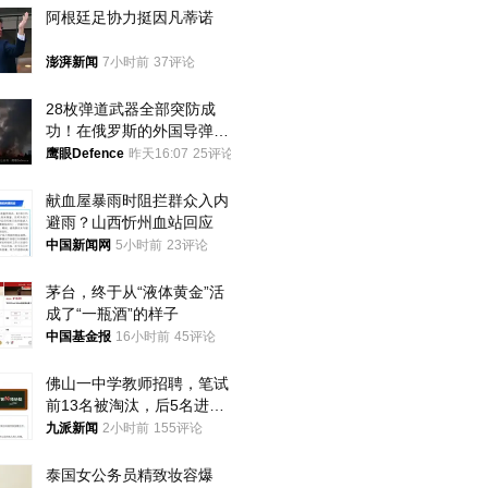
阿根廷足协力挺因凡蒂诺
澎湃新闻
7小时前
37评论
28枚弹道武器全部突防成
功！在俄罗斯的外国导弹发
射车都是合法打击目标
鹰眼Defence
昨天16:07
25评论
献血屋暴雨时阻拦群众入内
避雨？山西忻州血站回应
中国新闻网
5小时前
23评论
茅台，终于从“液体黄金”活
成了“一瓶酒”的样子
中国基金报
16小时前
45评论
佛山一中学教师招聘，笔试
前13名被淘汰，后5名进体
检，被疑萝卜岗，官方通
九派新闻
2小时前
155评论
报：已叫停
泰国女公务员精致妆容爆