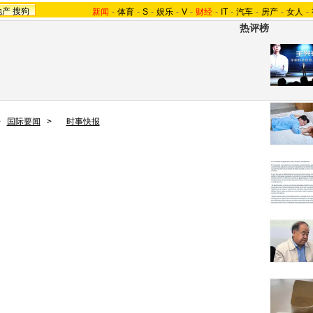
地产
搜狗
新闻
-
体育
-
S
-
娱乐
-
V
-
财经
-
IT
-
汽车
-
房产
-
女人
-
热评榜
>
国际要闻
>
时事快报