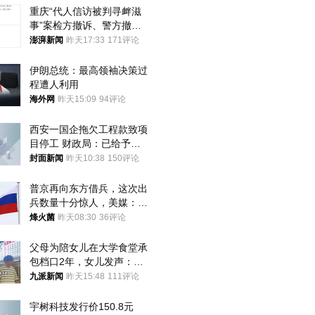
重庆“代人信访被判寻衅滋
事”案检方撤诉、警方撤
案，两被告人获国赔
澎湃新闻
昨天17:33
171评论
伊朗总统：最高领袖决策过
程遭人利用
海外网
昨天15:09
94评论
西安一国企拖欠工程款致项
目停工 财政局：已给予处
分，正督促整改
封面新闻
昨天10:38
150评论
普京再向东方借兵，这次出
兵数量十分惊人，美媒：俄
朝要动真格？
烽火菌
昨天08:30
36评论
父母为陪女儿在大学食堂承
包档口2年，女儿发声：初
衷是为了陪伴，毕业后将不
九派新闻
昨天15:48
111评论
再营业
宇树科技发行价150.8元