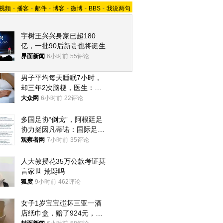
视频
-
播客
-
邮件
-
博客
-
微博
-
BBS
-
我说两句
宇树王兴兴身家已超180
亿，一批90后新贵也将诞生
界面新闻
6小时前
55评论
男子平均每天睡眠7小时，
却三年2次脑梗，医生：这
样睡觉更伤身
大众网
6小时前
22评论
多国足协“倒戈”，阿根廷足
协力挺因凡蒂诺：国际足联
今后应继续在其领导下前行
观察者网
7小时前
35评论
人大教授花35万公款考证莫
言家世 荒诞吗
狐度
9小时前
462评论
女子1岁宝宝碰坏三亚一酒
店纸巾盒，赔了924元，发