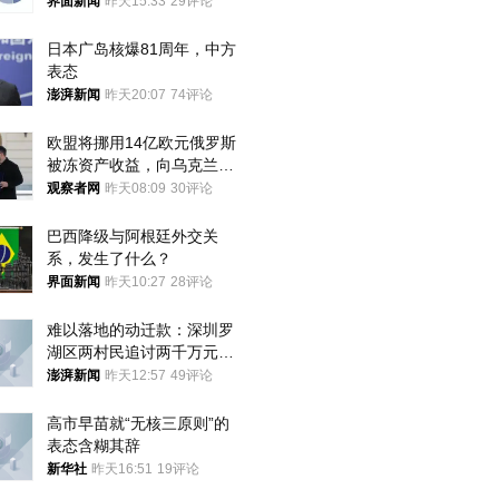
界面新闻
昨天15:33
29评论
日本广岛核爆81周年，中方
表态
澎湃新闻
昨天20:07
74评论
欧盟将挪用14亿欧元俄罗斯
被冻资产收益，向乌克兰提
供援助
观察者网
昨天08:09
30评论
巴西降级与阿根廷外交关
系，发生了什么？
界面新闻
昨天10:27
28评论
难以落地的动迁款：深圳罗
湖区两村民追讨两千万元动
迁款八年未果
澎湃新闻
昨天12:57
49评论
高市早苗就“无核三原则”的
表态含糊其辞
新华社
昨天16:51
19评论