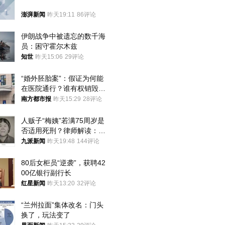
澎湃新闻
昨天19:11
86评论
伊朗战争中被遗忘的数千海
员：困守霍尔木兹
知世
昨天15:06
29评论
“婚外胚胎案”：假证为何能
在医院通行？谁有权销毁胚
胎？
南方都市报
昨天15:29
28评论
人贩子“梅姨”若满75周岁是
否适用死刑？律师解读：很
大概率不会被判处死刑
九派新闻
昨天19:48
144评论
80后女柜员“逆袭”，获聘42
00亿银行副行长
红星新闻
昨天13:20
32评论
“兰州拉面”集体改名：门头
换了，玩法变了