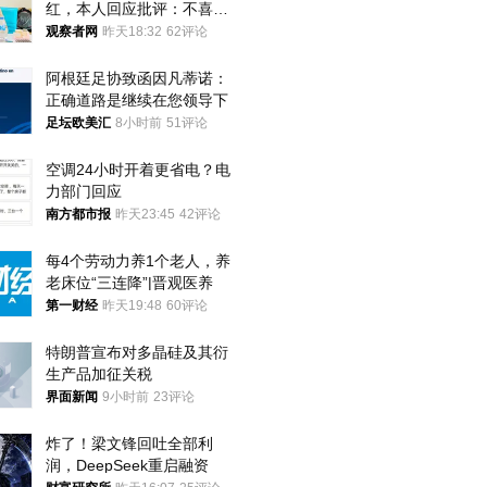
红，本人回应批评：不喜欢
就别看
观察者网
昨天18:32
62评论
阿根廷足协致函因凡蒂诺：
正确道路是继续在您领导下
足坛欧美汇
8小时前
51评论
空调24小时开着更省电？电
力部门回应
南方都市报
昨天23:45
42评论
每4个劳动力养1个老人，养
老床位“三连降”|晋观医养
第一财经
昨天19:48
60评论
特朗普宣布对多晶硅及其衍
生产品加征关税
界面新闻
9小时前
23评论
炸了！梁文锋回吐全部利
润，DeepSeek重启融资