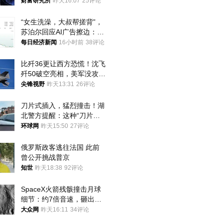
财富研究所
昨天16:07
25评论
“女生洗澡，大叔帮搓背”，
苏泊尔回应AI广告擦边：视
频全下架，已强化内容管理
每日经济新闻
16小时前
38评论
与审核
比歼36更让西方恐慌！沈飞
歼50破空亮相，美军没攻克
的技术被拿下
尖锋视野
昨天13:31
26评论
刀片式插入，猛烈撞击！湖
北警方提醒：这种“刀片超
车”，太危险了
环球网
昨天15:50
27评论
俄罗斯政客逃往法国 此前
曾公开挑战普京
知世
昨天18:38
92评论
SpaceX火箭残骸撞击月球
细节：约7倍音速，砸出直
径约30米撞击坑
大众网
昨天16:11
34评论