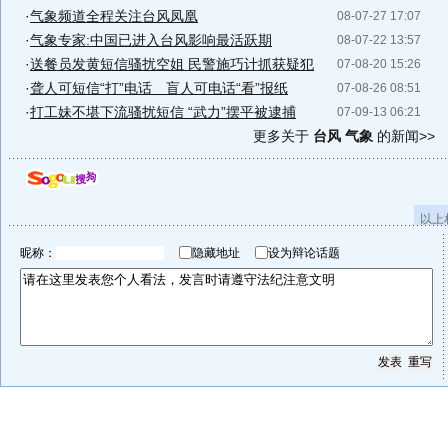
·
气象频道全程关注台风凤凰
08-07-27 17:07
·
气象专家:中国已进入台风影响最活跃期
08-07-22 13:57
·
送餐员发黄短信骚扰空姐 民警施巧计抓获疑犯
07-08-20 15:26
·
聋人可短信“打”电话 盲人可电话“看”报纸
07-08-26 08:51
·
打工妹不堪下流骚扰短信 “武力”摆平被逮捕
07-09-13 06:21
更多关于
台风 气象
的新闻>>
以上
昵称：
隐藏地址
设为辩论话题