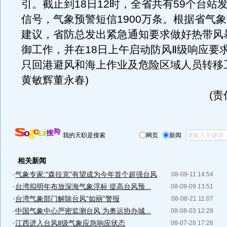
引。截止到18日12时，全省共有59个台站
信号，气象预警短信1900万条。根据省气
建议，省防总发出紧急通知要求做好热带风暴
御工作，并在18日上午启动防风Ⅱ级响应要
只回港避风和海上作业及危险区域人员转移
黄敏辉董永春)
(
我的天职是搜索
网页
新闻
相关新闻
·
气象专家:"森拉克"有望成为今年首个超强台风
08-09-11 14:54
·
台湾拟明年布放深海气象浮标 提高台风预...
08-09-09 13:51
·
台湾气象部门解除台风"如丽"警报
08-08-21 11:07
·
中国气象中心严密监测台风 为奥运协办城...
08-08-03 12:28
·
江西进入台风Ⅱ级气象应急响应状态
08-07-28 17:26