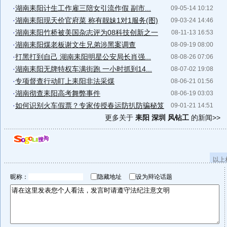
·
湖南耒阳计生工作雇三陪女引流作假 副市...
09-05-14 10:12
·
湖南耒阳现天价官府菜 称有靓妹1对1服务(图)
09-03-24 14:46
·
湖南耒阳竹桥被美国杂志评为08科技创新之一
08-11-13 16:53
·
湖南耒阳煤老板谢文生兄弟涉黑案调查
08-09-19 08:00
·
打黑打到自己 湖南耒阳明星公安局长肖强...
08-08-26 07:06
·
湖南耒阳无牌特权车满街跑 一小时抓到14...
08-07-02 19:08
·
专项督查行动盯上耒阳非法采煤
08-06-21 01:56
·
湖南彻查耒阳高考舞弊事件
08-06-19 03:03
·
如何识别火车假票？专家传授春运防扒防骗秘笈
09-01-21 14:51
更多关于
耒阳 深圳 风钻工
的新闻>>
以上
昵称：
隐藏地址
设为辩论话题