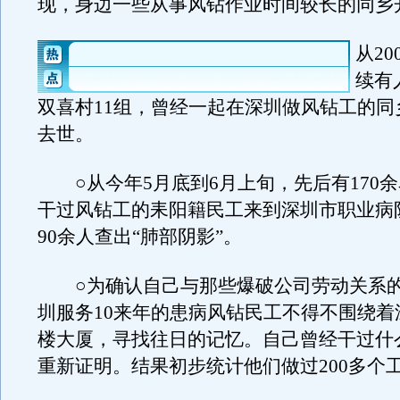
现，身边一些从事风钻作业时间较长的同乡
从2
续有
双喜村11组，曾经一起在深圳做风钻工的同
去世。
○从今年5月底到6月上旬，先后有170
干过风钻工的耒阳籍民工来到深圳市职业病
90余人查出“肺部阴影”。
○为确认自己与那些爆破公司劳动关系的
圳服务10来年的患病风钻民工不得不围绕着
楼大厦，寻找往日的记忆。自己曾经干过什
重新证明。结果初步统计他们做过200多个