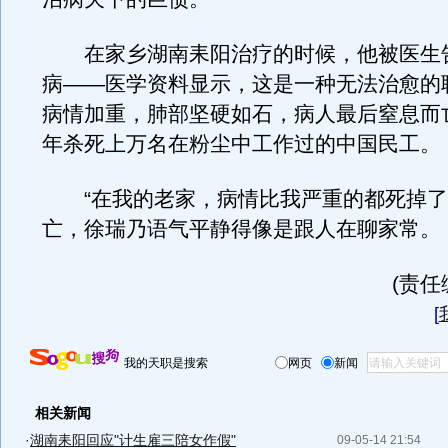
在家乡湖南耒阳治疗的时候，他被医生
病——医学资料显示，这是一种无法治愈的
病情加重，肺部坚硬如石，病人最后窒息而
年杀死上万名在粉尘中工作过的中国民工。
“在我的老家，病情比我严重的都死掉了
亡，徐瑞乃语气平静得像是跟人在聊家常。
(责任
[
我的天职是搜索
网页
新闻
相关新闻
·
湖南耒阳回应"计生雇三陪女作假"
09-05-14 21:54