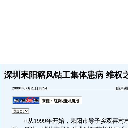
深圳耒阳籍风钻工集体患病 维权
2009年07月21日13:54
[
我来说
来源：
红网-潇湘晨报
○从1999年开始，耒阳市导子乡双喜村