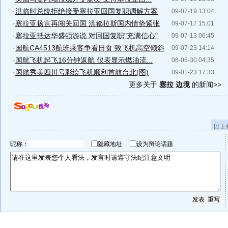
·
洪临时总统拒绝接受塞拉亚回国复职调解方案
09-07-19 13:04
·
塞拉亚扬言再闯关回国 洪都拉斯国内情势紧张
09-07-17 15:01
·
塞拉亚抵达华盛顿游说 对回国复职"充满信心"
09-07-13 06:45
·
国航CA4513航班乘客争看日食 致飞机高空倾斜
09-07-23 14:14
·
国航飞机起飞16分钟返航 仪表显示燃油流...
08-05-30 04:35
·
国航秀美四川号彩绘飞机顺利首航台北(图)
09-01-23 17:33
更多关于
塞拉 边境
的新闻>>
以上
昵称：
隐藏地址
设为辩论话题