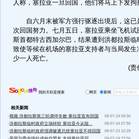
人称，塞拉亚一旦回国，他们将马上下发拘
自六月末被军方强行驱逐出境后，这已
次回国努力。七月五日，塞拉亚乘坐飞机试
斯首都特古西加尔巴，结果遭到洪都拉斯临
致使等候在机场的塞拉亚支持者与当局发生
少一人死亡。
(
我的天职是搜索
网页
新闻
相关新闻
·
视频:洪都拉斯第三轮调停失败 塞拉亚宣布回国
09-07-24 09:30
·
洪都拉斯临时政府立场转软 塞拉亚今从陆...
09-07-24 07:56
·
洪都拉斯临时政府强调被逐总统塞拉亚不得回国
09-07-23 10:29
·
美国与委内瑞拉成外交盟友 支持塞拉亚回...
09-07-19 23:56