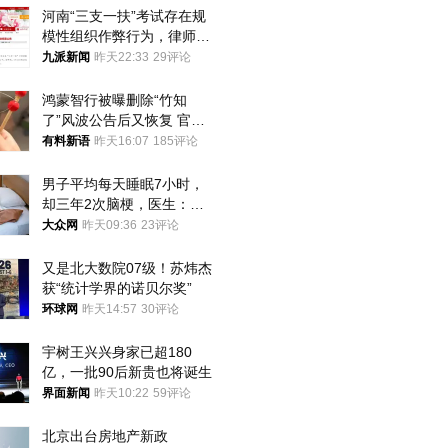
河南“三支一扶”考试存在规
模性组织作弊行为，律师：
涉嫌非法获取国家秘密罪等
九派新闻
昨天22:33
29评论
罪名
鸿蒙智行被曝删除“竹知
了”风波公告后又恢复 官媒
曾力挺：劝华为要大度的，
有料新语
昨天16:07
185评论
你们适不适合？
男子平均每天睡眠7小时，
却三年2次脑梗，医生：这
样睡觉更伤身
大众网
昨天09:36
23评论
又是北大数院07级！苏炜杰
获“统计学界的诺贝尔奖”
环球网
昨天14:57
30评论
宇树王兴兴身家已超180
亿，一批90后新贵也将诞生
界面新闻
昨天10:22
59评论
北京出台房地产新政