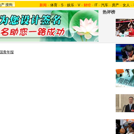
地产
搜狗
新闻
-
体育
-
S
-
娱乐
-
V
-
财经
-
IT
-
汽车
-
房产
-
女人
-
热评榜
国青年报