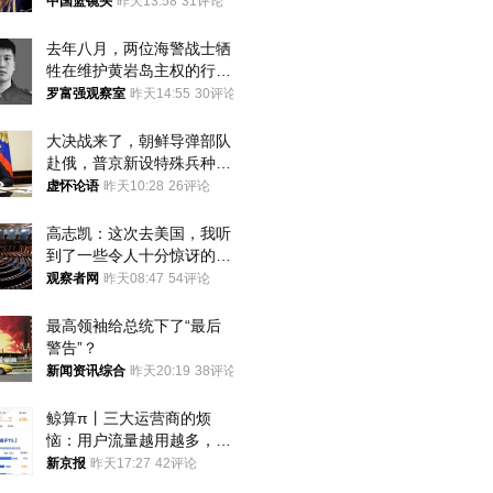
中国篮镜头
昨天13:58
31评论
去年八月，两位海警战士牺
牲在维护黄岩岛主权的行动
中
罗富强观察室
昨天14:55
30评论
大决战来了，朝鲜导弹部队
赴俄，普京新设特殊兵种，
76岁老将扛旗
虚怀论语
昨天10:28
26评论
高志凯：这次去美国，我听
到了一些令人十分惊讶的消
息
观察者网
昨天08:47
54评论
最高领袖给总统下了“最后
警告”？
新闻资讯综合
昨天20:19
38评论
鲸算π丨三大运营商的烦
恼：用户流量越用越多，收
入却越来越少
新京报
昨天17:27
42评论