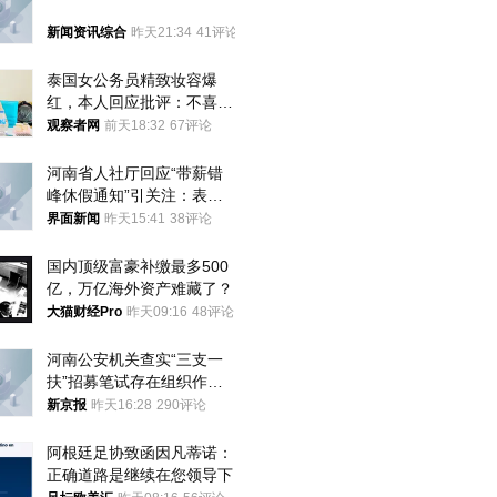
新闻资讯综合
昨天21:34
41评论
泰国女公务员精致妆容爆
红，本人回应批评：不喜欢
就别看
观察者网
前天18:32
67评论
河南省人社厅回应“带薪错
峰休假通知”引关注：表述
不够准确，待修改后印发
界面新闻
昨天15:41
38评论
国内顶级富豪补缴最多500
亿，万亿海外资产难藏了？
大猫财经Pro
昨天09:16
48评论
河南公安机关查实“三支一
扶”招募笔试存在组织作弊
犯罪行为
新京报
昨天16:28
290评论
阿根廷足协致函因凡蒂诺：
正确道路是继续在您领导下