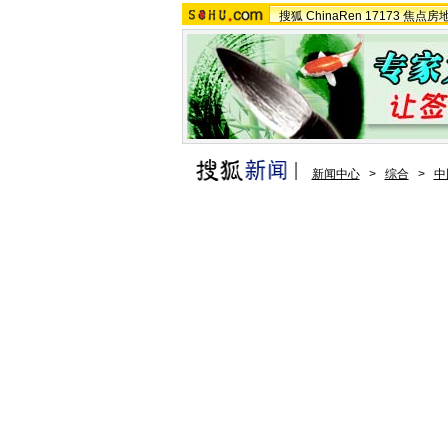
搜狐
ChinaRen
17173
焦点房
新闻中心
>
综合
>
中