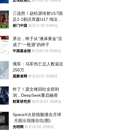
足坛欧美汇
昨天08:16
56评论
三连胜！赵松源传射U17国
足2-1勒沃库森U17 淘汰赛
将战河床
射门中国
前天21:50
53评论
茅台，终于从“液体黄金”活
成了“一瓶酒”的样子
中国基金报
昨天00:15
55评论
俄军：乌军伤亡总人数逼近
250万
观察者网
昨天10:07
33评论
炸了！梁文锋回吐全部利
润，DeepSeek重启融资
财富研究所
前天16:07
38评论
SpaceX火箭残骸撞击月球
 月面出现撞击坑(图)
光明网
昨天10:55
20评论