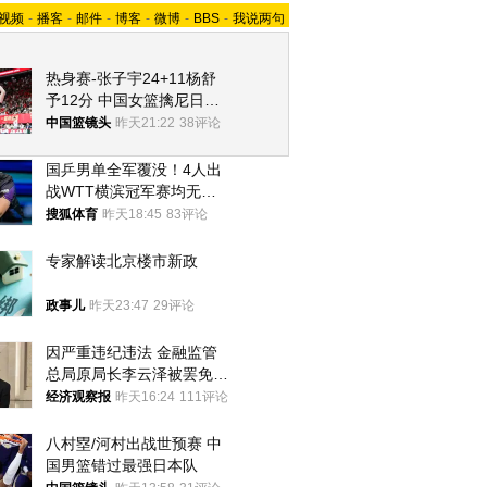
视频
-
播客
-
邮件
-
博客
-
微博
-
BBS
-
我说两句
热身赛-张子宇24+11杨舒
予12分 中国女篮擒尼日利
亚
中国篮镜头
昨天21:22
38评论
国乒男单全军覆没！4人出
战WTT横滨冠军赛均无缘
八强
搜狐体育
昨天18:45
83评论
专家解读北京楼市新政
政事儿
昨天23:47
29评论
因严重违纪违法 金融监管
总局原局长李云泽被罢免全
国人大代表
经济观察报
昨天16:24
111评论
八村塁/河村出战世预赛 中
国男篮错过最强日本队