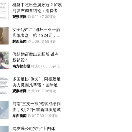
桃酥中吃出金属牙冠？泸溪
河发布调查结论：消费者已
澄清，所发视频情况不属实
观察者网
昨天11:47
30评论
女子1岁宝宝碰坏三亚一酒
店纸巾盒，赔了924元，发
帖吐槽后酒店退还一半的
封面新闻
昨天09:43
58评论
钱，当地市监局回应
假结婚证做出真胚胎 谁有
权销毁?
南方都市报
昨天07:03
35评论
多国足协“倒戈”，阿根廷足
协力挺因凡蒂诺：国际足联
今后应继续在其领导下前行
观察者网
昨天09:17
36评论
河南“三支一扶”笔试成绩作
废，8月22日重新组织笔试
界面新闻
昨天17:30
119评论
网友曝公司实行“上四休