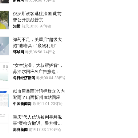
调查，对责任人采取最严厉
新黄河
昨天09:00
75评论
处分
俄罗斯政客逃往法国 此前
曾公开挑战普京
知世
前天18:38
97评论
弹药不足，美重启“超级大
炮”遭嘲讽：“废物利用”
环球网
昨天06:56
74评论
“女生洗澡，大叔帮搓背”，
苏泊尔回应AI广告擦边：视
频全下架，已强化内容管理
每日经济新闻
昨天00:04
38评论
与审核
献血屋暴雨时阻拦群众入内
避雨？山西忻州血站回应
中国新闻网
昨天11:01
23评论
重庆“代人信访被判寻衅滋
事”案检方撤诉、警方撤
案，两被告人获国赔
澎湃新闻
前天17:33
170评论