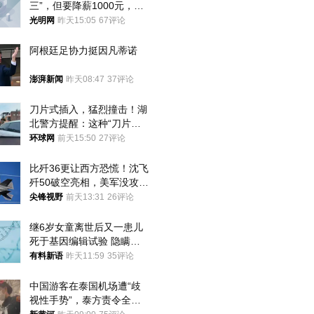
三”，但要降薪1000元，不
接受只能辞职
光明网
昨天15:05
67评论
阿根廷足协力挺因凡蒂诺
澎湃新闻
昨天08:47
37评论
刀片式插入，猛烈撞击！湖
北警方提醒：这种“刀片超
车”，太危险了
环球网
前天15:50
27评论
比歼36更让西方恐慌！沈飞
歼50破空亮相，美军没攻克
的技术被拿下
尖锋视野
前天13:31
26评论
继6岁女童离世后又一患儿
死于基因编辑试验 隐瞒一
年才对外披露
有料新语
昨天11:59
35评论
中国游客在泰国机场遭“歧
视性手势”，泰方责令全面