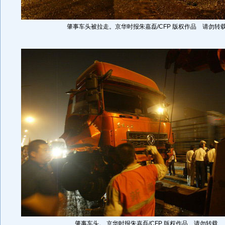
肇事车头被拉走。京华时报朱嘉磊/CFP 版权作品 请勿转
肇事车头。 京华时报朱嘉磊/CFP 版权作品 请勿转载