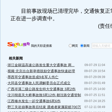
目前事故现场已清理完毕，交通恢复正
正在进一步调查中。
(责任
我的天职是搜索
网页
新闻
相关新闻
·
浙江金丽温高速公路发生重大交通事故 两...
09-07-29 11:04
·
视频:北京出台新举措鼓励交通事故快速处理
09-07-29 10:54
·
墨西哥交通事故造成9名军人伤亡
09-07-29 09:39
·
大同县交通事故人民调解委员会正式成立
09-07-29 01:49
·
广西岑溪二级公路发生特大交通事故 3死2伤
09-07-25 14:00
·
汶川彻底关大桥事故致3死12伤 都汶路交通管制
09-07-25 11:51
·
江西修水发生一起交通事故6死6伤
09-07-24 18:25
·
野三关岩崩事故善后结束 遇难者家属获赔700万
07-12-11 08:49