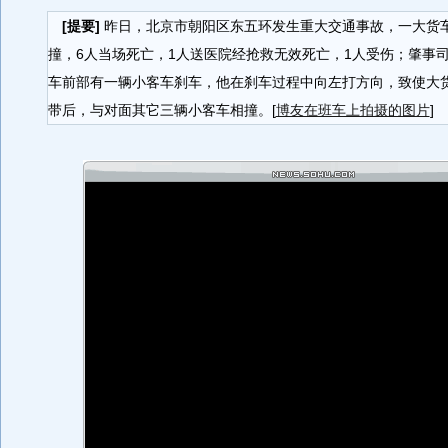
[提要]
昨日，北京市朝阳区东五环发生重大交通事故，一大货
撞，6人当场死亡，1人送医院经抢救无效死亡，1人受伤；肇事
车前部有一辆小客车刹车，他在刹车过程中向左打方向，致使大
带后，与对面其它三辆小客车相撞。[
博友在班车上拍摄的图片
]