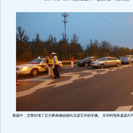
救援中，交警封堵了五方桥南侧由南向北进五环的车辆。 京华时报朱嘉磊/CF