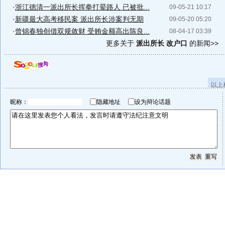
·
浙江德清一派出所长挥拳打晕路人 已被批...
09-05-21 10:17
·
新疆最大高考移民案 派出所长涉案判无期
09-05-20 05:20
·
曾锦春独创借双规敛财 受贿金额高出陈良...
08-04-17 03:39
更多关于
派出所长 改户口
的新闻>>
以上
昵称：
隐藏地址
设为辩论话题