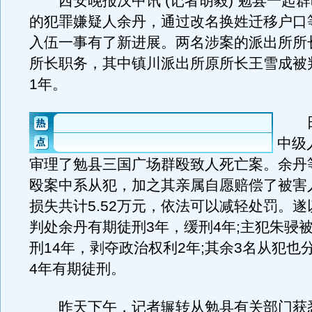
西安晚报汉中讯 (记者胡毅) 勉县一起
的犯罪嫌疑人余丹，通过改名换姓迁移户口
入伍一事有了新进展。两名涉案的派出所所
所长职务，其中镇川派出所原所长王雪成被
1年。
日
中级
审理了勉县三国广场群殴致人死亡案。余丹
殴案中系从犯，加之其亲属自愿赔偿了被害
损失共计5.52万元，依法可以减轻处罚。
判处余丹有期徒刑3年，缓刑4年;主犯朱骎
刑14年，剥夺政治权利2年;其余3名从犯也
4年有期徒刑。
昨天下午，记者辗转从勉县有关部门获