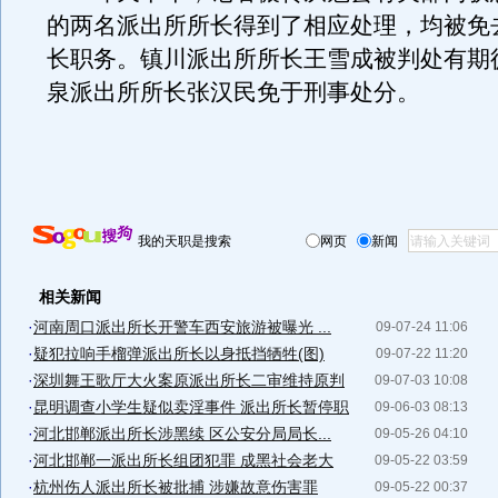
的两名派出所所长得到了相应处理，均被免
长职务。镇川派出所所长王雪成被判处有期
泉派出所所长张汉民免于刑事处分。
我的天职是搜索
网页
新闻
相关新闻
·
河南周口派出所长开警车西安旅游被曝光 ...
09-07-24 11:06
·
疑犯拉响手榴弹派出所长以身抵挡牺牲(图)
09-07-22 11:20
·
深圳舞王歌厅大火案原派出所长二审维持原判
09-07-03 10:08
·
昆明调查小学生疑似卖淫事件 派出所长暂停职
09-06-03 08:13
·
河北邯郸派出所长涉黑续 区公安分局局长...
09-05-26 04:10
·
河北邯郸一派出所长组团犯罪 成黑社会老大
09-05-22 03:59
·
杭州伤人派出所长被批捕 涉嫌故意伤害罪
09-05-22 00:37