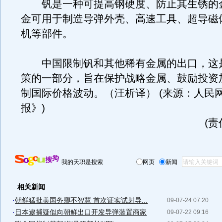
钒是一种可提高钢硬度、防止其生锈的
金可用于制造导弹外壳、高速工具、超导磁
机等部件。
中国限制钒和其他稀有金属的出口，这
策的一部分，旨在保护战略金属、鼓励投资
制国际价格波动。（汪析译） (来源：人民网
报》)
(
我的天职是搜索
网页
新闻
相关新闻
·
朝鲜猛批美国务卿不智慧 首次证实试射导...
09-07-24 07:20
·
日本逮捕疑似向朝鲜出口开发导弹装置商家
09-07-22 09:16