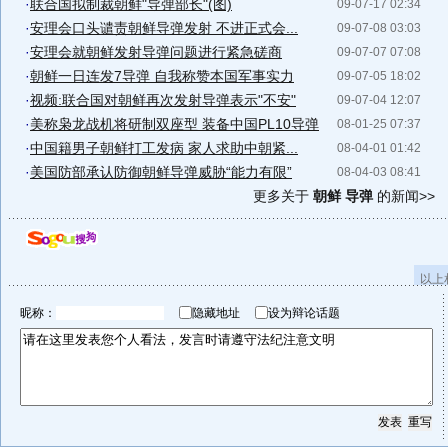
·
联合国拟制裁朝鲜"导弹部长"(图)
09-07-17 02:34
·
安理会口头谴责朝鲜导弹发射 不进正式会...
09-07-08 03:03
·
安理会就朝鲜发射导弹问题进行紧急磋商
09-07-07 07:08
·
朝鲜一日连发7导弹 自我称赞本国军事实力
09-07-05 18:02
·
视频:联合国对朝鲜再次发射导弹表示"不安"
09-07-04 12:07
·
美称枭龙战机将研制双座型 装备中国PL10导弹
08-01-25 07:37
·
中国籍男子朝鲜打工发病 家人求助中朝紧...
08-04-01 01:42
·
美国防部承认防御朝鲜导弹威胁“能力有限”
08-04-03 08:41
更多关于
朝鲜 导弹
的新闻>>
以上
昵称：
隐藏地址
设为辩论话题