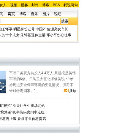
女人
-
视频
-
播客
-
邮件
-
博客
-
BBS
-
我说两句
闻
网页
博客
音乐
图片
说吧
柏芝怀孕
明星身份证号
中国21位漂亮女市长
东的十个儿女
朱镕基退休生活
邓小平伤心往事
军演日美双方共投入4.4万人,其规模是美韩
军演的6倍。日防卫大臣北泽俊美说：“考
虑周边安全保障环境的变化情况，演习不
针对特定国家。”…
播放
“狠招” 冷天让学生操场罚站
“烧烤弟”夜半街头卖肉串走红
年将再上调 香烟零售价将提高