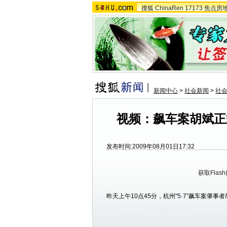
搜狐
ChinaRen
17173
焦点房
新闻中心
>
社会新闻
>
社
视频：飙车案胡斌正
发布时间:2009年08月01日17:32
获取Flas
昨天上午10点45分，杭州“5·7”飙车案肇