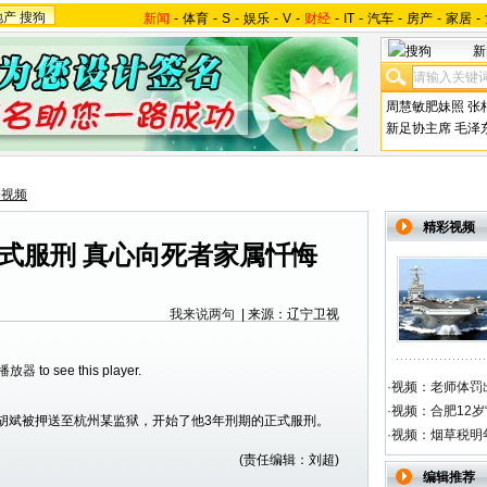
地产
搜狗
新闻
-
体育
-
S
-
娱乐
-
V
-
财经
-
IT
-
汽车
-
房产
-
家居
-
新
周慧敏肥妹照
张
新足协主席
毛泽
会视频
精彩视频
式服刑 真心向死者家属忏悔
我来说两句
| 来源：辽宁卫视
h播放器
to see this player.
·
视频：老师体罚出
·
视频：合肥12岁
事者胡斌被押送至杭州某监狱，开始了他3年刑期的正式服刑。
·
视频：烟草税明
(责任编辑：刘超)
编辑推荐