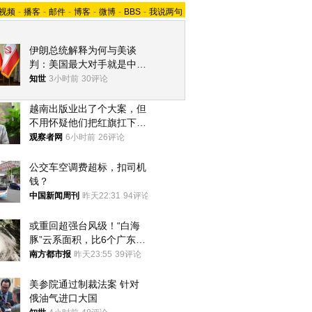
视频
-
播客
-
邮件
-
博客
-
微博
-
BBS
-
我说两句
伊朗总统解释为何与美谈
判：美国最大对手就是中
国，但他们也在对话
知世
3小时前
30评论
越南出版业出了个大案，但
不用怀疑他们把红旗扛下去
的决心
观察者网
6小时前
26评论
公交车空调费超标，扣司机
钱？
中国新闻周刊
昨天22:31
94评论
或重回超强台风级！“白海
豚”云系面积，比6个广东还
大！深圳官方：注意这件事
南方都市报
昨天23:55
39评论
美参院通过制裁法案 针对
俄油气进口大国