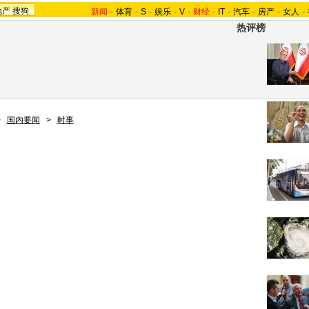
地产
搜狗
新闻
-
体育
-
S
-
娱乐
-
V
-
财经
-
IT
-
汽车
-
房产
-
女人
-
热评榜
>
国内要闻
>
时事