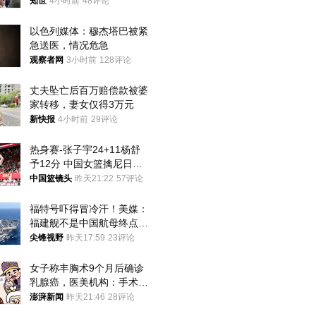
知世
4小时前
48评论
以色列媒体：穆杰塔巴被紧
急送医，情况危急
观察者网
3小时前
128评论
丈夫坠亡后百万赔偿款被婆
家转移，妻女仅得3万元
新快报
4小时前
29评论
热身赛-张子宇24+11杨舒
予12分 中国女篮擒尼日利
亚
中国篮镜头
昨天21:22
57评论
福特号吓得冒冷汗！美媒：
福建舰不是中国航母终点，
而是新起点！
尖锋视野
昨天17:59
23评论
女子称丰胸术9个月后确诊
乳腺癌，医美机构：手术不
可能引发癌症，建议走司法
澎湃新闻
昨天21:46
28评论
途径