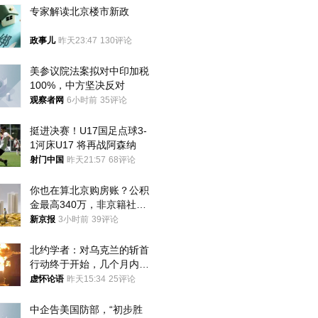
专家解读北京楼市新政
政事儿
昨天23:47
130评论
美参议院法案拟对中印加税
100%，中方坚决反对
观察者网
6小时前
35评论
挺进决赛！U17国足点球3-
1河床U17 将再战阿森纳
射门中国
昨天21:57
68评论
你也在算北京购房账？公积
金最高340万，非京籍社保
1年
新京报
3小时前
39评论
北约学者：对乌克兰的斩首
行动终于开始，几个月内乌
将投降
虚怀论语
昨天15:34
25评论
中企告美国防部，“初步胜