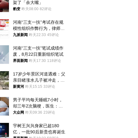
架了「余大嘴」
豹变
昨天08:00
82评论
河南“三支一扶”考试存在规
模性组织作弊行为，律师：
涉嫌非法获取国家秘密罪等
九派新闻
昨天22:33
45评论
罪名
河南“三支一扶”笔试成绩作
废，8月22日重新组织笔试
界面新闻
昨天17:30
118评论
17岁少年景区河道遇难：父
亲目睹涨水儿子被冲走，当
地排除上游泄洪，家属盼厘
新黄河
昨天15:15
33评论
清责任
男子平均每天睡眠7小时，
却三年2次脑梗，医生：这
样睡觉更伤身
大众网
昨天09:36
23评论
宇树王兴兴身家已超180
亿，一批90后新贵也将诞生