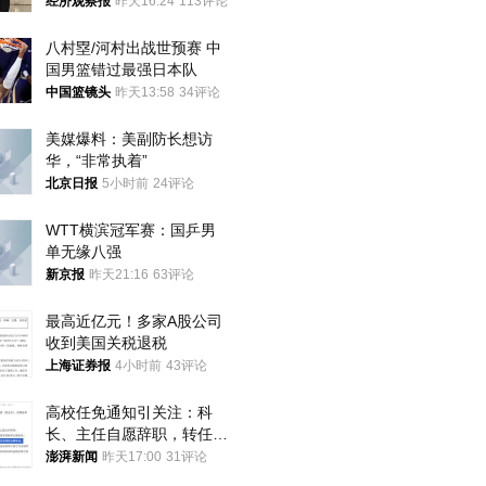
国人大代表
经济观察报
昨天16:24
113评论
八村塁/河村出战世预赛 中
国男篮错过最强日本队
中国篮镜头
昨天13:58
34评论
美媒爆料：美副防长想访
华，“非常执着”
北京日报
5小时前
24评论
WTT横滨冠军赛：国乒男
单无缘八强
新京报
昨天21:16
63评论
最高近亿元！多家A股公司
收到美国关税退税
上海证券报
4小时前
43评论
高校任免通知引关注：科
长、主任自愿辞职，转任思
政辅导员
澎湃新闻
昨天17:00
31评论