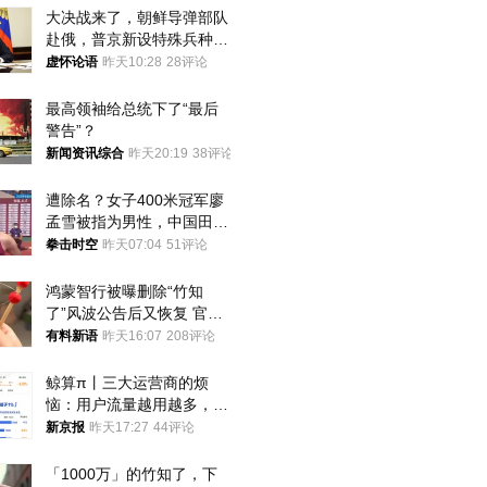
大决战来了，朝鲜导弹部队
赴俄，普京新设特殊兵种，
76岁老将扛旗
虚怀论语
昨天10:28
28评论
最高领袖给总统下了“最后
警告”？
新闻资讯综合
昨天20:19
38评论
遭除名？女子400米冠军廖
孟雪被指为男性，中国田协
默不作声
拳击时空
昨天07:04
51评论
鸿蒙智行被曝删除“竹知
了”风波公告后又恢复 官媒
曾力挺：劝华为要大度的，
有料新语
昨天16:07
208评论
你们适不适合？
鲸算π丨三大运营商的烦
恼：用户流量越用越多，收
入却越来越少
新京报
昨天17:27
44评论
「1000万」的竹知了，下