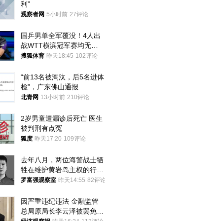
利”
观察者网
5小时前
27评论
国乒男单全军覆没！4人出
战WTT横滨冠军赛均无缘
八强
搜狐体育
昨天18:45
102评论
“前13名被淘汰，后5名进体
检”，广东佛山通报
北青网
13小时前
210评论
2岁男童遭漏诊后死亡 医生
被判刑有点冤
狐度
昨天17:20
109评论
去年八月，两位海警战士牺
牲在维护黄岩岛主权的行动
中
罗富强观察室
昨天14:55
82评论
因严重违纪违法 金融监管
总局原局长李云泽被罢免全