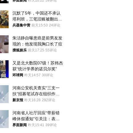
界面新闻
昨天10:22
59评论
沉默了5年，中国还不承认
塔利班，三笔旧账被翻出，
最大风险出现
兵器集中营
前天15:53
24评论
朱洁静自曝患癌是前男友发
现的：他发现我胸口长了痘
搜狐娱乐
前天17:25
55评论
又是北大数院07级！苏炜杰
获“统计学界的诺贝尔奖”
环球网
昨天14:57
30评论
河南公安机关查实“三支一
扶”招募笔试存在组织作弊
犯罪行为
新京报
昨天16:28
292评论
河南省人社厅回应“带薪错
峰休假通知”引关注：表述
不够准确，待修改后印发
界面新闻
昨天15:41
39评论