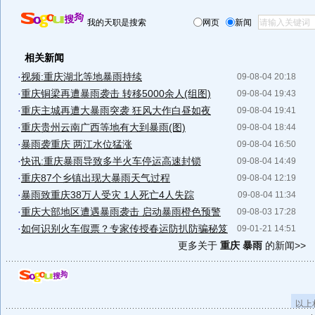
我的天职是搜索
网页
新闻
相关新闻
·
视频:重庆湖北等地暴雨持续
09-08-04 20:18
·
重庆铜梁再遭暴雨袭击 转移5000余人(组图)
09-08-04 19:43
·
重庆主城再遭大暴雨突袭 狂风大作白昼如夜
09-08-04 19:41
·
重庆贵州云南广西等地有大到暴雨(图)
09-08-04 18:44
·
暴雨袭重庆 两江水位猛涨
09-08-04 16:50
·
快讯:重庆暴雨导致多半火车停运高速封锁
09-08-04 14:49
·
重庆87个乡镇出现大暴雨天气过程
09-08-04 12:19
·
暴雨致重庆38万人受灾 1人死亡4人失踪
09-08-04 11:34
·
重庆大部地区遭遇暴雨袭击 启动暴雨橙色预警
09-08-03 17:28
·
如何识别火车假票？专家传授春运防扒防骗秘笈
09-01-21 14:51
更多关于
重庆 暴雨
的新闻>>
以上