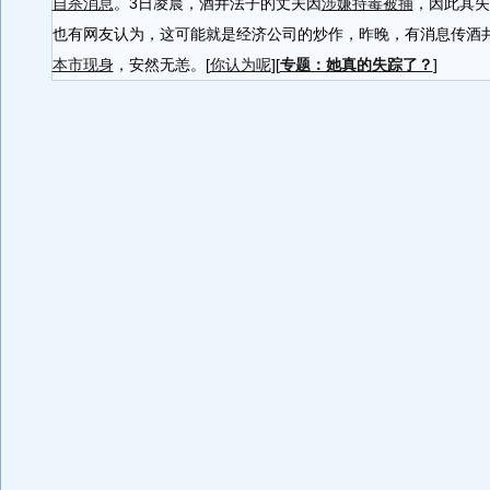
自杀消息
。3日凌晨，酒井法子的丈夫因
涉嫌持毒被捕
，因此其失
也有网友认为，这可能就是经济公司的炒作，昨晚，有消息传酒
本市现身
，安然无恙。[
你认为呢
][
专题：她真的失踪了？
]