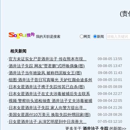
(
我的天职是搜索
网页
新闻
相关新闻
·
官方未证实女尸是酒井法子 传在熊本市现...
09-08-05 13:55
·
酒井法子失踪 网友"贾君鹏"式呼唤偶像(图)
09-08-05 13:47
·
酒井法子当年掀旋风 被称挡泥板女王(图)
09-08-05 11:43
·
组图:酒井法子昔日写真曝光 天妒红颜命途多舛
09-08-05 10:01
·
日本女星酒井法子携子失踪传其已自杀(图)
09-08-05 08:09
·
日本女星酒井法子在丈夫涉毒被捕后失去联系
09-08-04 22:27
·
视频:警察街头巡检抽查 酒井法子丈夫涉毒被捕
09-08-04 22:05
·
日本女星酒井法子失踪 家人向警方提出寻...
09-08-04 21:26
·
美国女星愿付10万美元 换取失踪外甥回家(图)
08-10-28 08:26
·
日女星酒井法子:从演艺明星到中日亲善大...
07-05-03 12:10
更多关于
酒井法子 失踪
的新闻>>