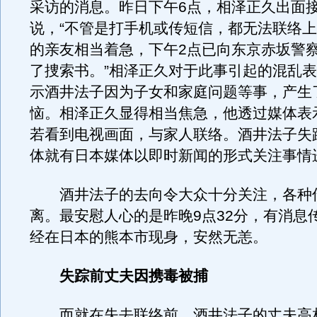
采访的消息。昨日下午6点，相泽正久出面
说，“不管是打手机或传短信，都无法联络
的亲友相当着急，下午2点已向东京赤坂警
了捜索书。”相泽正久对于此事引起的混乱
示酒井法子因为子女和家庭问题等事，产生
恼。相泽正久显得相当焦急，他透过媒体表
若看到电视画面，与家人联络。酒井法子失
体就有日本媒体以即时新闻的形式关注事情
酒井法子的去向令大众十分关注，各种
离。最安慰人心的是昨晚9点32分，有消息
经在日本的熊本市现身，安然无恙。
失踪前丈夫因携毒被捕
而就在失去联络前，酒井法子的丈夫高