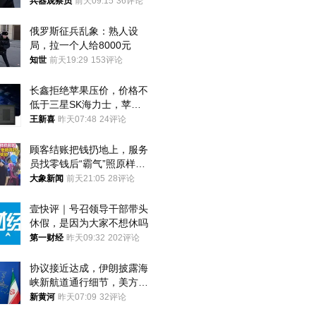
和中乌关系，显然又有了新
兵器观察员
前天09:15
36评论
的想法
俄罗斯征兵乱象：熟人设
局，拉一个人给8000元
知世
前天19:29
153评论
长鑫拒绝苹果压价，价格不
低于三星SK海力士，苹果
失去了议价权
王新喜
昨天07:48
24评论
顾客结账把钱扔地上，服务
员找零钱后“霸气”照原样扔
回去
大象新闻
前天21:05
28评论
壹快评｜号召领导干部带头
休假，是因为大家不想休吗
第一财经
昨天09:32
202评论
协议接近达成，伊朗披露海
峡新航道通行细节，美方再
提“倒计时”
新黄河
昨天07:09
32评论