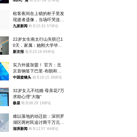
NBA广角
昨天07:04
37评论
租客夜间在上锁的柜子里发
现逝者遗像，当场吓哭连夜
搬离，房东退还押金
九派新闻
昨天15:32
57评论
22岁女生南太行山失联已1
0天，家属：她刚大学毕业
想到山里旅行
新京报
前天23:18
64评论
实力外援加盟！ 官方：北
京首钢签下巴里·布朗和桑
普森
中国篮镜头
前天18:15
39评论
32岁女儿不结婚 母亲花7万
求助心理“大咖”
极昼
昨天08:29
19评论
难以落地的动迁款：深圳罗
湖区两村民追讨两千万元动
迁款八年未果
澎湃新闻
昨天12:57
44评论