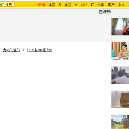
地产
搜狗
新闻
-
体育
-
S
-
娱乐
-
V
-
财经
-
IT
-
汽车
-
房产
-
女人
-
热评榜
>
力拓间谍门
>
09力拓间谍消息