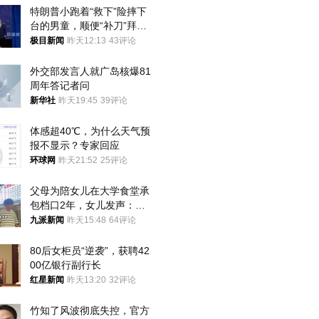
特朗普小跑着“救下”险摔下
台的男童，顺便“补刀”拜
登：“我可不想他像拜登一
极目新闻
昨天12:13
43评论
样摔下来”
外交部发言人就广岛核爆81
周年答记者问
新华社
昨天19:45
39评论
体感超40℃，为什么天气预
报不显示？专家回应
环球网
昨天21:52
25评论
父母为陪女儿在大学食堂承
包档口2年，女儿发声：初
衷是为了陪伴，毕业后将不
九派新闻
昨天15:48
64评论
再营业
80后女柜员“逆袭”，获聘42
00亿银行副行长
红星新闻
昨天13:20
32评论
竹知了风波彻底失控，官方