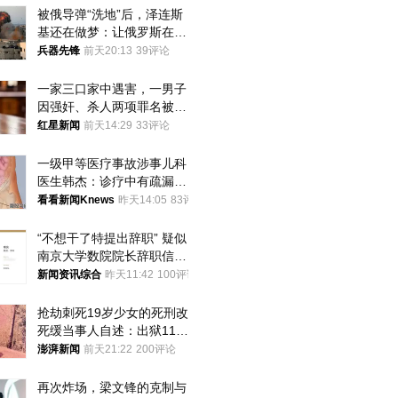
被俄导弹“洗地”后，泽连斯
基还在做梦：让俄罗斯在冬
季前求和？
兵器先锋
前天20:13
39评论
一家三口家中遇害，一男子
因强奸、杀人两项罪名被判
死缓 最高检介入后改判无
红星新闻
前天14:29
33评论
罪
一级甲等医疗事故涉事儿科
医生韩杰：诊疗中有疏漏，
我认错，但不能认罪
看看新闻Knews
昨天14:05
83评论
“不想干了特提出辞职” 疑似
南京大学数院院长辞职信流
传 院方回应
新闻资讯综合
昨天11:42
100评论
抢劫刺死19岁少女的死刑改
死缓当事人自述：出狱11年
间始终刻意躲避被害人家属
澎湃新闻
前天21:22
200评论
再次炸场，梁文锋的克制与