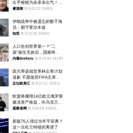
出手狠狠为余承东出气！雷
军果然没说错
睿观阁
昨天00:22
24评论
伊朗战争中被遗忘的数千海
员：困守霍尔木兹
知世
昨天15:06
29评论
人口告别世界第一？“二
孩”催生无效后，国家终于
向住房出手了！
内幕live9zov
前天18:44
181评论
因凡蒂诺就世界杯出售计划
道歉 不愿放弃FIFA主席职
位
足坛欧美汇
昨天07:11
33评论
欧盟将挪用14亿欧元俄罗斯
被冻资产收益，向乌克兰提
供援助
观察者网
昨天08:09
29评论
新版76人强过当年宇宙勇？
这一次杜兰特错的离谱了