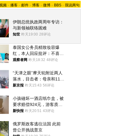
视频
-
播客
-
邮件
-
博客
-
微博
-
BBS
-
我说两句
伊朗总统执政两周年专访：
与新领袖联络困难
知世
昨天19:00
28评论
泰国女公务员精致妆容爆
红，本人回应批评：不喜欢
就别看
观察者网
昨天18:32
48评论
“天津之眼”摩天轮附近两人
落水，目击者：母亲和11岁
儿子先后被打捞上岸
新京报
昨天15:43
56评论
小孩碰坏一酒店纸巾盒，被
要求赔偿924元，游客质疑
酒店房客物品超高标价，市
新快报
昨天20:51
43评论
监部门：不违规
俄罗斯政客逃往法国 此前
曾公开挑战普京