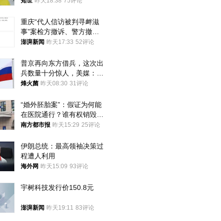
知世
昨天18:38
75评论
重庆“代人信访被判寻衅滋
事”案检方撤诉、警方撤
案，两被告人获国赔
澎湃新闻
昨天17:33
52评论
普京再向东方借兵，这次出
兵数量十分惊人，美媒：俄
朝要动真格？
烽火菌
昨天08:30
31评论
“婚外胚胎案”：假证为何能
在医院通行？谁有权销毁胚
胎？
南方都市报
昨天15:29
25评论
伊朗总统：最高领袖决策过
程遭人利用
海外网
昨天15:09
93评论
宇树科技发行价150.8元
澎湃新闻
昨天19:11
83评论