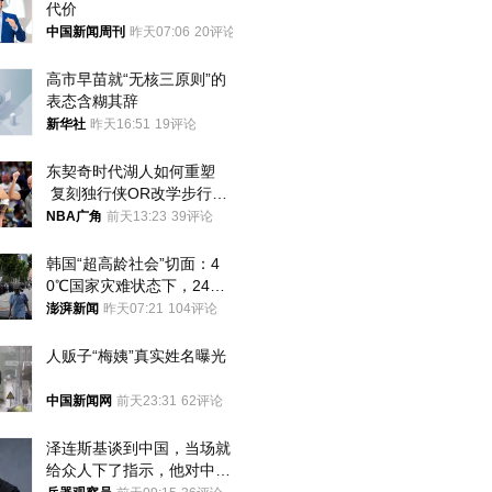
代价
中国新闻周刊
昨天07:06
20评论
高市早苗就“无核三原则”的
表态含糊其辞
新华社
昨天16:51
19评论
东契奇时代湖人如何重塑
 复刻独行侠OR改学步行
者？
NBA广角
前天13:23
39评论
韩国“超高龄社会”切面：4
0℃国家灾难状态下，2400
名首尔老人还在巷子里收废
澎湃新闻
昨天07:21
104评论
纸
人贩子“梅姨”真实姓名曝光
中国新闻网
前天23:31
62评论
泽连斯基谈到中国，当场就
给众人下了指示，他对中国