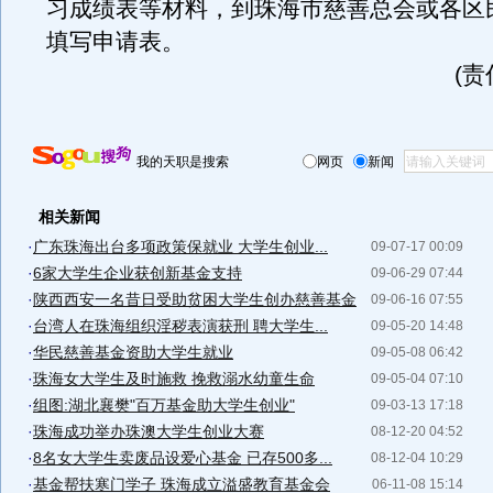
习成绩表等材料，到珠海市慈善总会或各区
填写申请表。
(
我的天职是搜索
网页
新闻
相关新闻
·
广东珠海出台多项政策保就业 大学生创业...
09-07-17 00:09
·
6家大学生企业获创新基金支持
09-06-29 07:44
·
陕西西安一名昔日受助贫困大学生创办慈善基金
09-06-16 07:55
·
台湾人在珠海组织淫秽表演获刑 聘大学生...
09-05-20 14:48
·
华民慈善基金资助大学生就业
09-05-08 06:42
·
珠海女大学生及时施救 挽救溺水幼童生命
09-05-04 07:10
·
组图:湖北襄樊"百万基金助大学生创业"
09-03-13 17:18
·
珠海成功举办珠澳大学生创业大赛
08-12-20 04:52
·
8名女大学生卖废品设爱心基金 已存500多...
08-12-04 10:29
·
基金帮扶寒门学子 珠海成立溢盛教育基金会
06-11-08 15:14