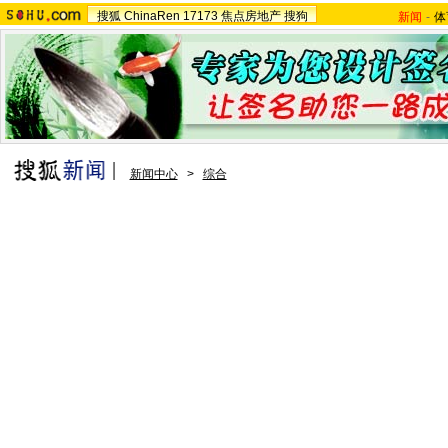
搜狐
ChinaRen
17173
焦点房地产
搜狗
新闻
-
体
新闻中心
>
综合