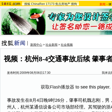
搜狐
ChinaRen
17173
焦点房地产
搜狗
新闻
-
体
新闻中心
>
社会新闻
>
社会视频
视频：杭州8-4交通事故后续 肇事
发布时间:2009年08月06日17:30
我来说
获取Flash播放器
to see this player.
事故发生在8月4日晚9时26分，肇事司机魏志刚，男
州人，杭州某通信设备公司市场部经理。其驾驶的浙A8