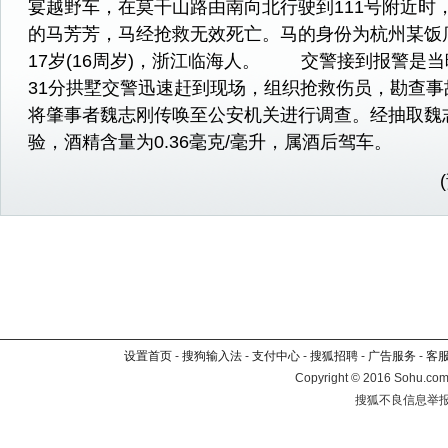
宴越野车，在莫干山路由南向北行驶到111号附近时
的马芳芳，马经抢救无效死亡。马的身份为杭州某饭
17岁(16周岁)，浙江临海人。 交警接到报警是当晚
31分拱墅交警迅速赶到现场，组织抢救伤员，勘查事
将肇事者魏志刚传唤至公安机关进行调查。经抽取魏
验，酒精含量为0.36毫克/毫升，属酒后驾车。
设置首页
-
搜狗输入法
-
支付中心
-
搜狐招聘
-
广告服务
-
客
Copyright
©
2016 Sohu.com 
搜狐不良信息举