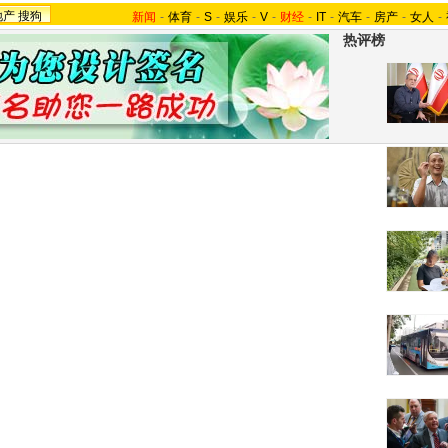
地产
搜狗
新闻
-
体育
-
S
-
娱乐
-
V
-
财经
-
IT
-
汽车
-
房产
-
女人
-
热评榜