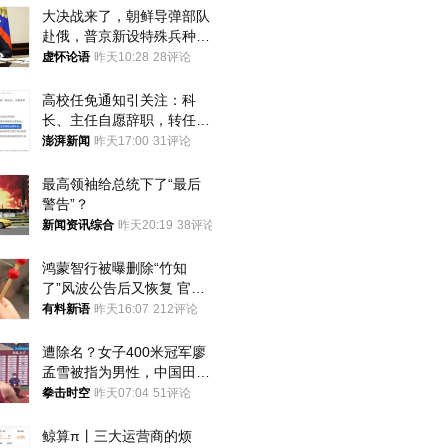
大决战来了，朝鲜导弹部队
赴俄，普京新设特殊兵种，
76岁老将扛旗
虚怀论语
昨天10:28
28评论
高校任免通知引关注：科
长、主任自愿辞职，转任思
政辅导员
澎湃新闻
昨天17:00
31评论
最高领袖给总统下了“最后
警告”？
新闻资讯综合
昨天20:19
38评论
鸿蒙智行被曝删除“竹知
了”风波公告后又恢复 官媒
曾力挺：劝华为要大度的，
有料新语
昨天16:07
212评论
你们适不适合？
遭除名？女子400米冠军廖
孟雪被指为男性，中国田协
默不作声
拳击时空
昨天07:04
51评论
鲸算π丨三大运营商的烦