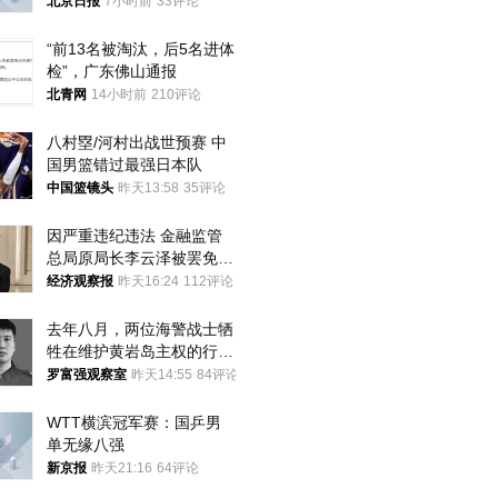
北京日报
7小时前
33评论
“前13名被淘汰，后5名进体
检”，广东佛山通报
北青网
14小时前
210评论
八村塁/河村出战世预赛 中
国男篮错过最强日本队
中国篮镜头
昨天13:58
35评论
因严重违纪违法 金融监管
总局原局长李云泽被罢免全
国人大代表
经济观察报
昨天16:24
112评论
去年八月，两位海警战士牺
牲在维护黄岩岛主权的行动
中
罗富强观察室
昨天14:55
84评论
WTT横滨冠军赛：国乒男
单无缘八强
新京报
昨天21:16
64评论