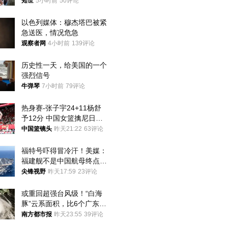
知世
5小时前
50评论
以色列媒体：穆杰塔巴被紧
急送医，情况危急
观察者网
4小时前
139评论
历史性一天，给美国的一个
强烈信号
牛弹琴
7小时前
79评论
热身赛-张子宇24+11杨舒
予12分 中国女篮擒尼日利
亚
中国篮镜头
昨天21:22
63评论
福特号吓得冒冷汗！美媒：
福建舰不是中国航母终点，
而是新起点！
尖锋视野
昨天17:59
23评论
或重回超强台风级！“白海
豚”云系面积，比6个广东还
大！深圳官方：注意这件事
南方都市报
昨天23:55
39评论