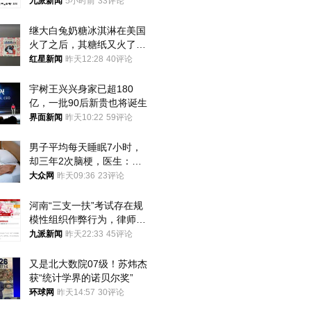
司机沟通协商
九派新闻
5小时前
33评论
继大白兔奶糖冰淇淋在美国
火了之后，其糖纸又火了！
海外博主盛赞：平面设计经
红星新闻
昨天12:28
40评论
典之作
宇树王兴兴身家已超180
亿，一批90后新贵也将诞生
界面新闻
昨天10:22
59评论
男子平均每天睡眠7小时，
却三年2次脑梗，医生：这
样睡觉更伤身
大众网
昨天09:36
23评论
河南“三支一扶”考试存在规
模性组织作弊行为，律师：
涉嫌非法获取国家秘密罪等
九派新闻
昨天22:33
45评论
罪名
又是北大数院07级！苏炜杰
获“统计学界的诺贝尔奖”
环球网
昨天14:57
30评论