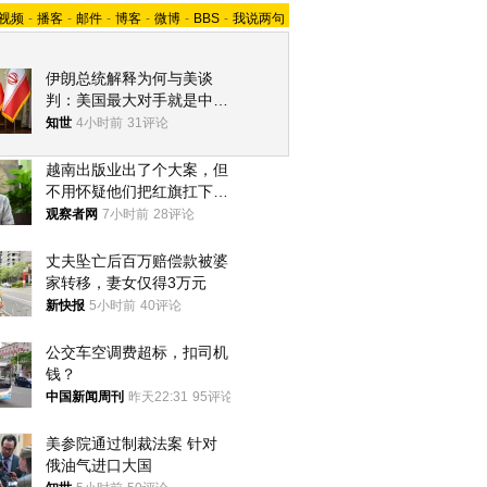
视频
-
播客
-
邮件
-
博客
-
微博
-
BBS
-
我说两句
伊朗总统解释为何与美谈
判：美国最大对手就是中
国，但他们也在对话
知世
4小时前
31评论
越南出版业出了个大案，但
不用怀疑他们把红旗扛下去
的决心
观察者网
7小时前
28评论
丈夫坠亡后百万赔偿款被婆
家转移，妻女仅得3万元
新快报
5小时前
40评论
公交车空调费超标，扣司机
钱？
中国新闻周刊
昨天22:31
95评论
美参院通过制裁法案 针对
俄油气进口大国