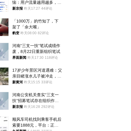
恼：用户流量越用越多，收
入却越来越少
新京报
昨天17:27
44评论
「1000万」的竹知了，下
架了「余大嘴」
豹变
昨天08:00
82评论
河南“三支一扶”笔试成绩作
废，8月22日重新组织笔试
界面新闻
昨天17:30
118评论
17岁少年景区河道遇难：父
亲目睹涨水儿子被冲走，当
地排除上游泄洪，家属盼厘
新黄河
昨天15:15
33评论
清责任
河南公安机关查实“三支一
扶”招募笔试存在组织作弊
犯罪行为
新京报
昨天16:28
292评论
顺风车司机找到乘客手机后
索要1888元，平台：正和