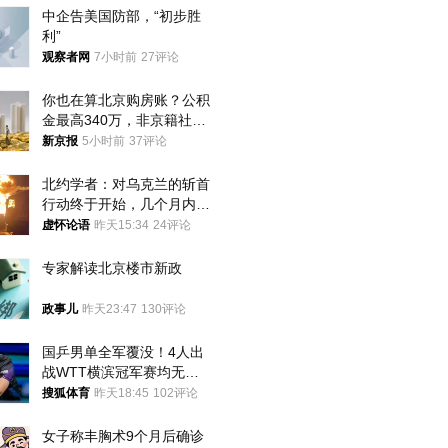
中企告美国防部，“初步胜
利”
观察者网
7小时前
27评论
你也在算北京购房账？公积
金最高340万，非京籍社保
1年
新京报
5小时前
37评论
北约学者：对乌克兰的斩首
行动终于开始，几个月内乌
将投降
虚怀论语
昨天15:34
24评论
专家解读北京楼市新政
政事儿
昨天23:47
130评论
国乒男单全军覆没！4人出
战WTT横滨冠军赛均无缘
八强
搜狐体育
昨天18:45
102评论
女子称丰胸术9个月后确诊