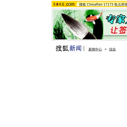
搜狐
ChinaRen
17173
焦点房
新闻中心
>
综合