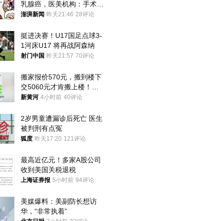
乳腺癌，医美机构：手术不
可能引发癌症，建议走司法
澎湃新闻
昨天21:46
28评论
途径
挺进决赛！U17国足点球3-
1河床U17 将再战阿森纳
射门中国
昨天21:57
70评论
搬家报价570元，搬到楼下
交5060元才肯搬上楼！女
子傻眼了……
新黄河
4小时前
40评论
2岁男童遭漏诊后死亡 医生
被判刑有点冤
狐度
昨天17:20
121评论
最高近亿元！多家A股公司
收到美国关税退税
上海证券报
5小时前
94评论
美媒爆料：美副防长想访
华，“非常执着”