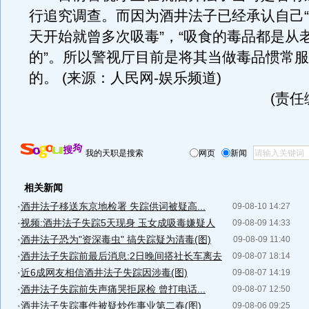
行追究调查。而因为酒井法子已经承认自己“从
天开始就曾多次吸毒”，“吸食的毒品都是从
的”。所以警视厅目前是将其当做毒品惯常
的。 (来源：人民网-娱乐频道)
(责任
我的天职是搜索
网页
新闻
相关新闻
·
酒井法子移送东京地检署 失踪供词被疑高...
09-08-10 14:27
·
视频:酒井法子失踪5天现身 玉女成吸毒嫌疑人
09-08-09 14:33
·
酒井法子恐为"资深毒虫" 搞失踪疑为清毒(图)
09-08-09 11:40
·
酒井法子失踪前最后消息:2日晚间搭社长车离去
09-08-07 18:14
·
近6成网友相信酒井法子失踪因涉毒(图)
09-08-07 14:19
·
酒井法子失踪前失声痛哭拒尿检 曾打电话...
09-08-07 12:50
·
酒井法子失踪事件被疑炒作事业第二春(图)
09-08-06 09:25