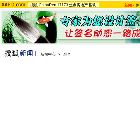
搜狐
ChinaRen
17173
焦点房地产
搜狗
新闻
-
体
新闻中心
>
综合