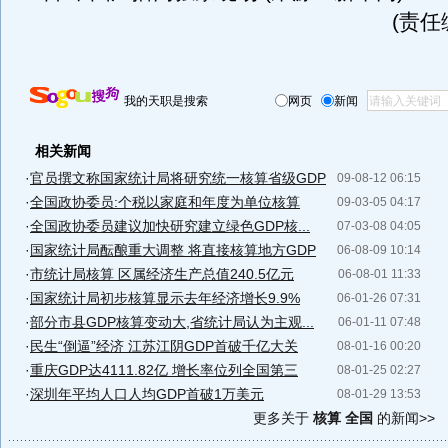
(责任
我的天职是搜索
网页
新闻
相关新闻
·
官员撰文称国家统计局将研究统一核算省级GDP
09-08-12 06:15
·
全国政协委员:个税以家庭和年度为单位核算
09-03-05 04:17
·
全国政协委员建议加快研究建立绿色GDP核...
07-03-08 04:05
·
国家统计局酝酿重大调整 将直接核算地方GDP
06-08-09 10:14
·
市统计局核算 区属经济生产总值240.5亿元
06-08-01 11:33
·
国家统计局初步核算显示去年经济增长9.9%
06-01-26 07:31
·
部分市县GDP核算变动大,省统计局认为主观...
06-01-11 07:48
·
民生“倒逼”经济 江苏江阴GDP首破千亿大关
08-01-16 00:20
·
重庆GDP达4111.82亿 增长率位列全国第三
08-01-25 02:27
·
深圳年平均人口人均GDP首破1万美元
08-01-29 13:53
更多关于
核算 全国
的新闻>>