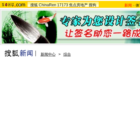
搜狐
ChinaRen
17173
焦点房地产
搜狗
新闻
-
体
新闻中心
>
综合