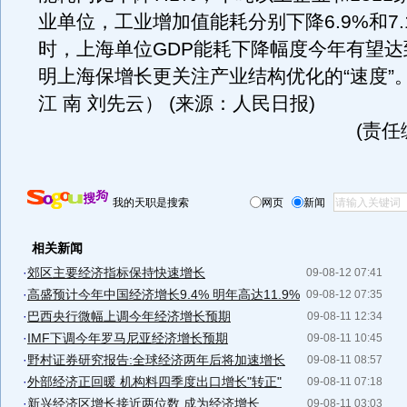
业单位，工业增加值能耗分别下降6.9%和7
时，上海单位GDP能耗下降幅度今年有望达
明上海保增长更关注产业结构优化的“速度”
江 南 刘先云） (来源：人民日报)
(责任
我的天职是搜索
网页
新闻
相关新闻
·
郊区主要经济指标保持快速增长
09-08-12 07:41
·
高盛预计今年中国经济增长9.4% 明年高达11.9%
09-08-12 07:35
·
巴西央行微幅上调今年经济增长预期
09-08-11 12:34
·
IMF下调今年罗马尼亚经济增长预期
09-08-11 10:45
·
野村证券研究报告:全球经济两年后将加速增长
09-08-11 08:57
·
外部经济正回暖 机构料四季度出口增长"转正"
09-08-11 07:18
·
新兴经济区增长接近两位数 成为经济增长...
09-08-11 03:03