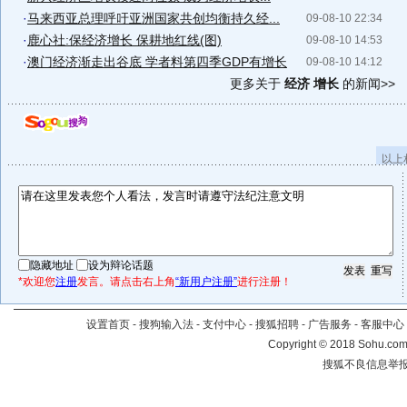
·
马来西亚总理呼吁亚洲国家共创均衡持久经...
09-08-10 22:34
·
鹿心社:保经济增长 保耕地红线(图)
09-08-10 14:53
·
澳门经济渐走出谷底 学者料第四季GDP有增长
09-08-10 14:12
更多关于
经济 增长
的新闻>>
以上
隐藏地址
设为辩论话题
*欢迎您
注册
发言。请点击右上角
“新用户注册”
进行注册！
设置首页
-
搜狗输入法
-
支付中心
-
搜狐招聘
-
广告服务
-
客服中心
Copyright
©
2018 Sohu.com 
搜狐不良信息举