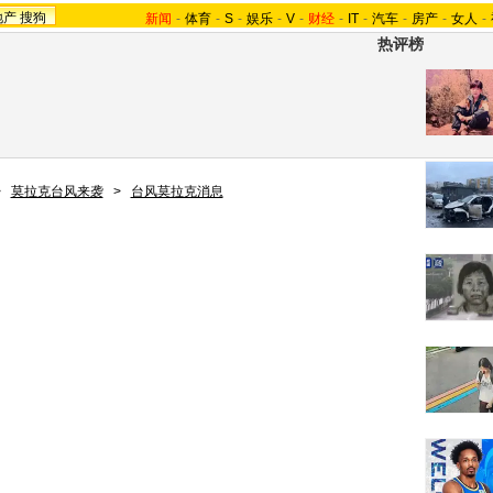
地产
搜狗
新闻
-
体育
-
S
-
娱乐
-
V
-
财经
-
IT
-
汽车
-
房产
-
女人
-
热评榜
>
莫拉克台风来袭
>
台风莫拉克消息