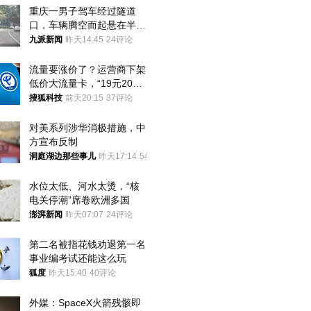
重庆一男子驾车经过隧道
口，车辆腾空而起悬在半
空，消防： 2人已送医，正
九派新闻
昨天14:45
24评论
调查原因
流量要涨价了？运营商下架
低价大流量卡，“19元200
G”成为历史
搜狐科技
前天20:15
37评论
对美系列涉华消极措施，中
方宣布反制
洞庭湖边那些事儿
昨天17:14
54评论
水位太低、河水太烫，“核
电关停潮”席卷欧洲多国
澎湃新闻
昨天07:07
24评论
第二名被指花钱劝退第一名 
事业编考试还能这么玩
狐度
昨天15:40
40评论
外媒：SpaceX火箭残骸即