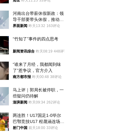
知世
昨天11:25
33评论
河南出台带薪休假新政：领
导干部要带头休假，推动全
员应休尽休、休满休足
界面新闻
昨天13:32
163评论
“竹知了”事件的四点思考
新闻资讯综合
昨天08:19
448评论
“谁来了月经，我都闻到味
了”惹争议，官方介入
南方都市报
昨天00:48
38评论
马上评｜郭局长被停职，一
些疑问仍待解
澎湃新闻
昨天09:34
262评论
两连胜！U17国足1-0毕尔
巴鄂竞技U17 程晟涵连场破
门
射门中国
前天18:00
33评论