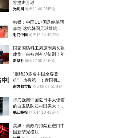
将撞击月球
光明网
昨天11:40
25评论
韩媒：中国U17国足绝杀阿
森纳 这给韩国足球敲响了
警钟
射门中国
前天18:24
49评论
国家国防科工局原副局长张
建华一审被判有期徒刑十年
新华社
昨天17:00
34评论
“拒绝20多名中国乘客登
机”，热搜第一！泰国机场
方道歉
南方都市报
昨天08:07
51评论
持刀强闯中国驻日本大使馆
的自卫队队员村田晃大：对
自己的行为深感后悔；曾申
钱江晚报
昨天14:10
43评论
请保释被驳回
英媒：美政府拟禁止进口中
国新型光模块