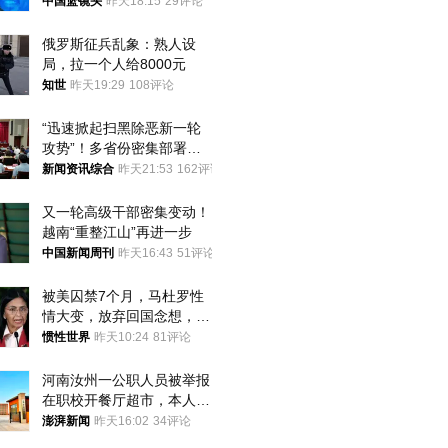
普森
中国篮镜头
昨天18:15
29评论
俄罗斯征兵乱象：熟人设
局，拉一个人给8000元
知世
昨天19:29
108评论
“迅速掀起扫黑除恶新一轮
攻势”！多省份密集部署，
公布举报方式
新闻资讯综合
昨天21:53
162评论
又一轮高级干部密集变动！
越南“重整江山”再进一步
中国新闻周刊
昨天16:43
51评论
被美囚禁7个月，马杜罗性
情大变，放弃回国念想，最
后嘱托已公开
惯性世界
昨天10:24
81评论
河南汝州一公职人员被举报
在职校开餐厅超市，本人回
应称“是给别人帮忙”
澎湃新闻
昨天16:02
34评论