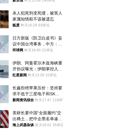
新京报
昨天15:08
190评论
杀人犯死刑变死缓，被害人
家属知情权不该被遗忘
狐度
昨天16:29
93评论
日方新版《防卫白皮书》妄
议中国台湾事务，中方：强
烈不满、坚决反对，已向日
环球网
昨天18:40
21评论
方严正交涉
伊朗、阿曼霍尔木兹海峡重
开协议曝光：伊朗掌控入湾
航道，与阿曼平分“服务费”
红星新闻
昨天13:28
32评论
长鑫拒绝苹果压价：坚持要
求不低于三星电子和SK海
力士
新闻资讯综合
昨天17:47
119评论
美财长要中国“全面履约”交
出稀土，把中企黑名单凑到
187家，中方做最坏打算
海上武器杂谈
前天16:02
35评论