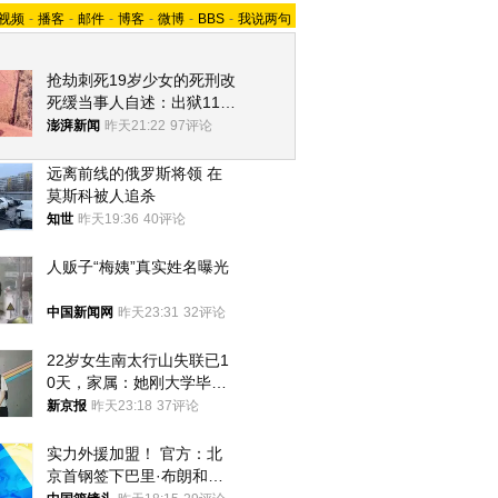
视频
-
播客
-
邮件
-
博客
-
微博
-
BBS
-
我说两句
抢劫刺死19岁少女的死刑改
死缓当事人自述：出狱11年
间始终刻意躲避被害人家属
澎湃新闻
昨天21:22
97评论
远离前线的俄罗斯将领 在
莫斯科被人追杀
知世
昨天19:36
40评论
人贩子“梅姨”真实姓名曝光
中国新闻网
昨天23:31
32评论
22岁女生南太行山失联已1
0天，家属：她刚大学毕业
想到山里旅行
新京报
昨天23:18
37评论
实力外援加盟！ 官方：北
京首钢签下巴里·布朗和桑