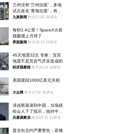
兰州没有“兰州拉面”，多地
试点改名“青海拉面”，有商
家改名已两年
九派新闻
昨天22:05
36评论
每秒2.4公里！SpaceX火箭
残骸撞上月球了
界面新闻
昨天18:14
33评论
45天地震32次 专家：宜宾
地震不是页岩气开采造成的
经济观察报
昨天18:19
28评论
美国退回1000亿美元关税
大众网
昨天17:02
30评论
泽连斯基谈到中国，当场就
给众人下了指示，他对中国
和中乌关系，显然又有了新
兵器观察员
昨天09:15
21评论
的想法
普京向北约严重警告：若俄