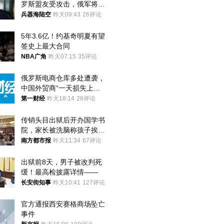
罗斯盟友受攻击，俄军将动
用核武器保护
兵器海陆空
昨天09:43
26评论
5年3.6亿！约基奇明夏有望
签史上最大合同
NBA广角
昨天07:15
35评论
俄罗斯电商仓库多处遭袭，
中国外贸商“一天损失上
万”紧急清仓
第一财经
昨天18:14
26评论
传销头目出狱后开办国学书
院，家长被洗脑称孩子挨打
才有效果
南方都市报
昨天11:34
67评论
出狱前8天，男子被改判死
缓！最高检披露详情——
长安街知事
昨天10:41
127评论
官方通报西安赛格商场坠亡
事件