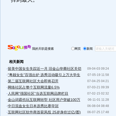
我的天职是搜索
网页
新闻
相关新闻
·
留美中国女生失踪近一月 旧金山华裔社区关切
09-04-03 09:24
·
"粤靓女生"百强出炉 选秀活动吸引上万大学生
07-05-19 11:58
·
第二届互联网社区大会即将召开
07-04-25 04:21
·
网络社区占整个互联网流量6.5%
07-03-21 09:39
·
人民网"强国社区"当选互联网品牌栏目
07-02-15 02:32
·
金山词霸也玩互联网转型 社区用户突破100万
06-11-01 11:28
·
中日混血女生日本选秀比赛夺冠
06-08-04 08:48
·
互联网社区软件商首获风投 25岁身价过亿(图)
06-07-25 17:48