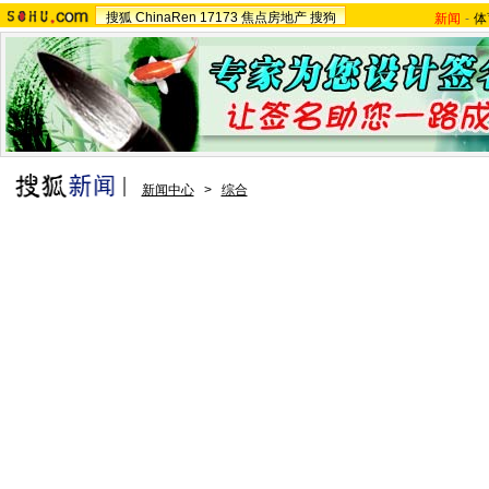
搜狐
ChinaRen
17173
焦点房地产
搜狗
新闻
-
体
新闻中心
>
综合