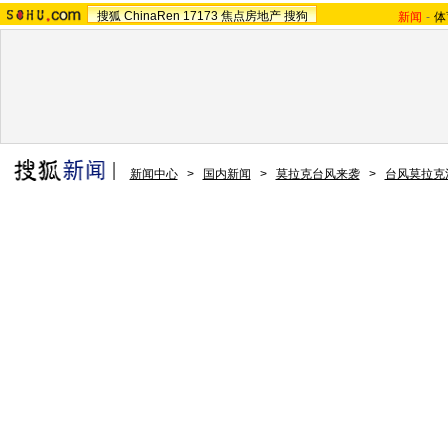
搜狐
ChinaRen
17173
焦点房地产
搜狗
新闻
-
体
新闻中心
>
国内新闻
>
莫拉克台风来袭
>
台风莫拉克