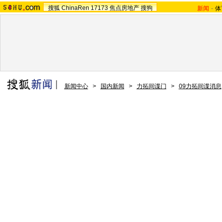
搜狐
ChinaRen
17173
焦点房地产
搜狗
新闻
-
体
新闻中心
>
国内新闻
>
力拓间谍门
>
09力拓间谍消息