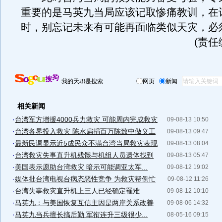
重要的是马英九当局应该记取惨痛教训，在
时，别忘记未来有可能再面临类似天灾，必
(责任
我的天职是搜索
网页
新闻
相关新闻
·
台湾军方增援4000兵力救灾 可能周内完成救灾
09-08-13 10:50
·
台湾各界投入救灾 陈水扁捐百万陈致中做义工
09-08-13 09:47
·
最新民调显示近5成民众不满台湾当局救灾表现
09-08-13 08:04
·
台湾救灾失事直升机残骸与机组人员遗体找到
09-08-13 05:47
·
美国表示愿助台湾救灾 暗示可能调亚太军...
09-08-12 19:02
·
媒体批台湾电视台病态恶性竞争 为救灾帮倒忙
09-08-12 11:26
·
台湾失事救灾直升机上三人已经确定罹难
09-08-12 10:10
·
马英九：与美国恢复互信主因是两岸关系改善
09-08-06 14:32
·
马英九当兵擅长搞后勤 军衔连升三级很少...
08-05-16 09:15