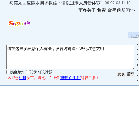
·
马英九回应陈水扁求救信：请以过来人身份体谅
09-07-03 11:19
更多关于
救灾 台湾
的新闻>>
以上
隐藏地址
设为辩论话题
*欢迎您
注册
发言。请点击右上角
“新用户注册”
进行注册！