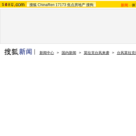
搜狐
ChinaRen
17173
焦点房地产
搜狗
新闻
-
体
新闻中心
>
国内新闻
>
莫拉克台风来袭
>
台风莫拉克