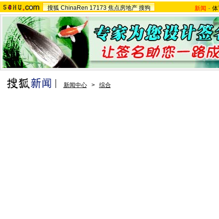
搜狐
ChinaRen
17173
焦点房地产
搜狗
新闻
-
体
新闻中心
>
综合