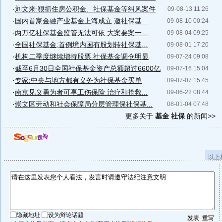
·
刘文来:狠抓住房公积金、社保基金等纠风案件
09-08-13 11:26
·
国内首家金融产业基金上海成立 邀社保基...
09-08-10 00:24
·
两万亿社保基金监管无法可依 大案要案一...
09-08-04 09:25
·
全国社保基金:首例境内国有股划转社保基...
09-08-01 17:20
·
机构二季度继续增持股票 社保基金调仓明显
09-07-24 09:08
·
截至6月30日全国社保基金资产总额超过6600亿
09-07-16 15:04
·
专家:中央与地方都有义务为社保基金买单
09-07-07 15:45
·
南京见义勇为者可享工伤保险 治疗和抢救...
09-06-22 08:44
·
崇文区劳动和社会保障局分层管理保社保基...
08-01-04 07:48
更多关于
基金 社保
的新闻>>
以上
隐藏地址
设为辩论话题