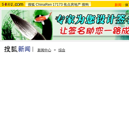
搜狐
ChinaRen
17173
焦点房地产
搜狗
新闻
-
体
新闻中心
>
综合