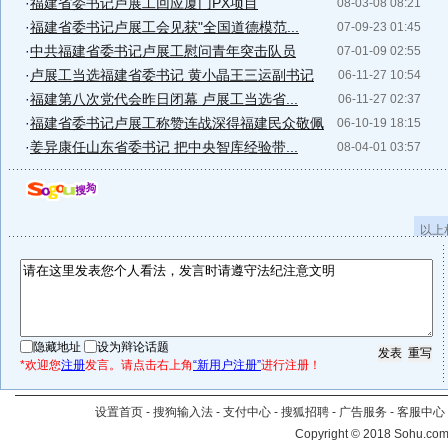
·
福建省委书记卢展工回应厦门PX项目
08-03-08 08:21
·
福建省委书记卢展工会见获"全国道德模范...
07-09-23 01:45
·
中共福建省委书记卢展工慰问青年突击队员
07-01-09 02:55
·
卢展工当选福建省委书记 黄小晶王三运副书记
06-11-27 10:54
·
福建第八次党代会昨日闭幕 卢展工当选省...
06-11-27 02:37
·
福建省委书记卢展工称赞连战深得福建民众敬佩
06-10-19 18:15
·
姜异康任山东省委书记 把中央智库经验带...
08-04-01 03:57
以上
隐藏地址
设为辩论话题
*欢迎您
注册
发言。请点击右上角
“新用户注册”
进行注册！
设置首页
-
搜狗输入法
-
支付中心
-
搜狐招聘
-
广告服务
-
客服中心
Copyright
©
2018 Sohu.com 