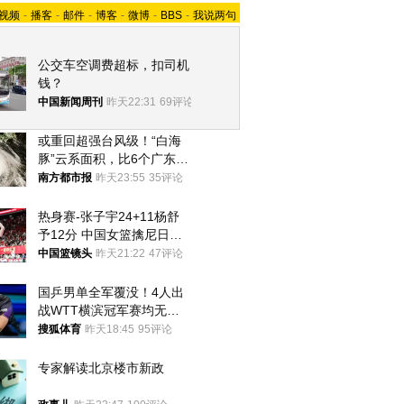
视频
-
播客
-
邮件
-
博客
-
微博
-
BBS
-
我说两句
公交车空调费超标，扣司机
钱？
中国新闻周刊
昨天22:31
69评论
或重回超强台风级！“白海
豚”云系面积，比6个广东还
大！深圳官方：注意这件事
南方都市报
昨天23:55
35评论
热身赛-张子宇24+11杨舒
予12分 中国女篮擒尼日利
亚
中国篮镜头
昨天21:22
47评论
国乒男单全军覆没！4人出
战WTT横滨冠军赛均无缘
八强
搜狐体育
昨天18:45
95评论
专家解读北京楼市新政