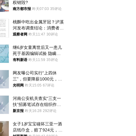
权销毁?
南方都市报
昨天07:03
35评论
桃酥中吃出金属牙冠？泸溪
河发布调查结论：消费者已
澄清，所发视频情况不属实
观察者网
昨天11:47
30评论
继6岁女童离世后又一患儿
死于基因编辑试验 隐瞒一
年才对外披露
有料新语
昨天11:59
35评论
网友曝公司实行“上四休
三”，但要降薪1000元，不
接受只能辞职
光明网
昨天15:05
67评论
河南公安机关查实“三支一
扶”招募笔试存在组织作弊
犯罪行为
新京报
昨天16:28
292评论
女子1岁宝宝碰坏三亚一酒
店纸巾盒，赔了924元，发