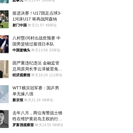
政事儿
昨天23:47
100评论
挺进决赛！U17国足点球3-
1河床U17 将再战阿森纳
射门中国
昨天21:57
49评论
八村塁/河村出战世预赛 中
国男篮错过最强日本队
中国篮镜头
昨天13:58
33评论
因严重违纪违法 金融监管
总局原局长李云泽被罢免全
国人大代表
经济观察报
昨天16:24
111评论
WTT横滨冠军赛：国乒男
单无缘八强
新京报
昨天21:16
49评论
去年八月，两位海警战士牺
牲在维护黄岩岛主权的行动
中
罗富强观察室
昨天14:55
58评论