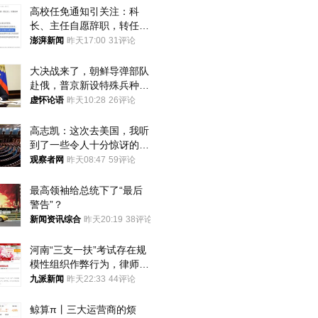
高校任免通知引关注：科
长、主任自愿辞职，转任思
政辅导员
澎湃新闻
昨天17:00
31评论
大决战来了，朝鲜导弹部队
赴俄，普京新设特殊兵种，
76岁老将扛旗
虚怀论语
昨天10:28
26评论
高志凯：这次去美国，我听
到了一些令人十分惊讶的消
息
观察者网
昨天08:47
59评论
最高领袖给总统下了“最后
警告”？
新闻资讯综合
昨天20:19
38评论
河南“三支一扶”考试存在规
模性组织作弊行为，律师：
涉嫌非法获取国家秘密罪等
九派新闻
昨天22:33
44评论
罪名
鲸算π丨三大运营商的烦