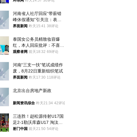
环球网
昨天14:57
30评论
河南省人社厅回应“带薪错
峰休假通知”引关注：表述
不够准确，待修改后印发
界面新闻
昨天15:41
38评论
泰国女公务员精致妆容爆
红，本人回应批评：不喜欢
就别看
观察者网
前天18:32
69评论
河南“三支一扶”笔试成绩作
废，8月22日重新组织笔试
界面新闻
昨天17:30
118评论
北京出台房地产新政
新闻资讯综合
昨天21:34
42评论
三连胜！赵松源传射U17国
足2-1勒沃库森U17 淘汰赛
将战河床
射门中国
前天21:50
54评论