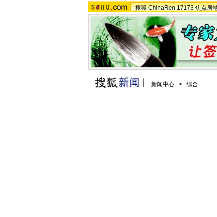
搜狐
ChinaRen
17173
焦点房
新闻中心
>
综合