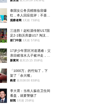
犯罪行为
新京报
前天16:28
292评论
泰国女公务员精致妆容爆
红，本人回应批评：不喜欢
就别看
观察者网
3天前
73评论
三连胜！赵松源传射U17国
足2-1勒沃库森U17 淘汰赛
将战河床
射门中国
3天前
57评论
17岁少年景区河道遇难：父
亲目睹涨水儿子被冲走，当
地排除上游泄洪，家属盼厘
新黄河
前天15:15
35评论
清责任
「1000万」的竹知了，下
架了「余大嘴」
豹变
前天08:00
83评论
李大霄：当有人躲在卫生间
看盘，就要警惕了
财闻
3天前
25评论