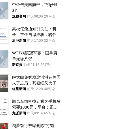
中企告美国防部，“初步胜
利”
观察者网
昨天08:06
29评论
高校任免通知引关注：科
长、主任自愿辞职，转任思
政辅导员
澎湃新闻
前天17:00
32评论
WTT横滨冠军赛：国乒男
单无缘八强
新京报
前天21:16
65评论
继大白兔奶糖冰淇淋在美国
火了之后，其糖纸又火了！
海外博主盛赞：平面设计经
红星新闻
前天12:28
40评论
典之作
顺风车司机找到乘客手机后
索要1888元，平台：正和
司机沟通协商
九派新闻
昨天09:14
65评论
鸿蒙智行被曝删除“竹知