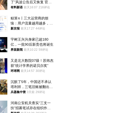
了”风波公告后又恢复 官媒
曾力挺：劝华为要大度的，
有料新语
前天16:07
216评论
你们适不适合？
鲸算π丨三大运营商的烦
恼：用户流量越用越多，收
入却越来越少
新京报
前天17:27
44评论
宇树王兴兴身家已超180
亿，一批90后新贵也将诞生
界面新闻
前天10:22
59评论
又是北大数院07级！苏炜杰
获“统计学界的诺贝尔奖”
环球网
前天14:57
30评论
沉默了5年，中国还不承认
塔利班，三笔旧账被翻出，
最大风险出现
兵器集中营
3天前
29评论
河南公安机关查实“三支一
扶”招募笔试存在组织作弊