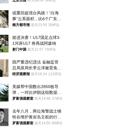
北京日报
昨天08:04
59评论
或重回超强台风级！“白海
豚”云系面积，比6个广东还
大！深圳官方：注意这件事
南方都市报
前天23:55
39评论
挺进决赛！U17国足点球3-
1河床U17 将再战阿森纳
射门中国
前天21:57
70评论
因严重违纪违法 金融监管
总局原局长李云泽被罢免全
国人大代表
经济观察报
前天16:24
112评论
美媒帮中国数出2850枚导
弹，一对比伊朗这组数据，
发现出大事了
罗富强观察室
前天14:48
27评论
去年八月，两位海警战士牺
牲在维护黄岩岛主权的行动
中
罗富强观察室
前天14:55
89评论