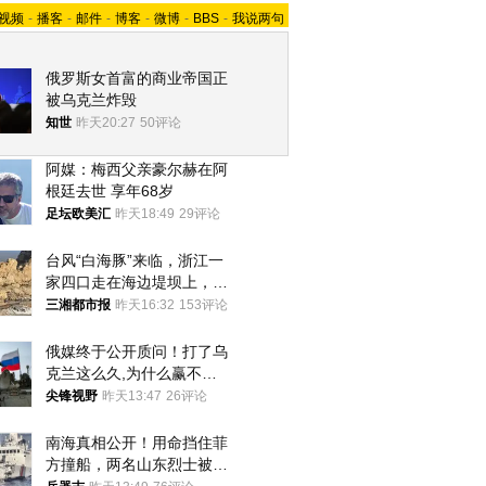
视频
-
播客
-
邮件
-
博客
-
微博
-
BBS
-
我说两句
俄罗斯女首富的商业帝国正
被乌克兰炸毁
知世
昨天20:27
50评论
阿媒：梅西父亲豪尔赫在阿
根廷去世 享年68岁
足坛欧美汇
昨天18:49
29评论
台风“白海豚”来临，浙江一
家四口走在海边堤坝上，其
中9岁男孩被巨浪卷入海
三湘都市报
昨天16:32
153评论
中，搜救仍在进行
俄媒终于公开质问！打了乌
克兰这么久,为什么赢不了?
答案令人沉默
尖锋视野
昨天13:47
26评论
南海真相公开！用命挡住菲
方撞船，两名山东烈士被授