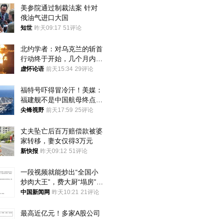
美参院通过制裁法案 针对
俄油气进口大国
知世
昨天09:17
51评论
北约学者：对乌克兰的斩首
行动终于开始，几个月内乌
将投降
虚怀论语
前天15:34
29评论
福特号吓得冒冷汗！美媒：
福建舰不是中国航母终点，
而是新起点！
尖锋视野
前天17:59
25评论
丈夫坠亡后百万赔偿款被婆
家转移，妻女仅得3万元
新快报
昨天09:12
51评论
一段视频就能炒出“全国小
炒肉大王”，费大厨“塌房”了
吗？
中国新闻网
昨天10:21
21评论
最高近亿元！多家A股公司