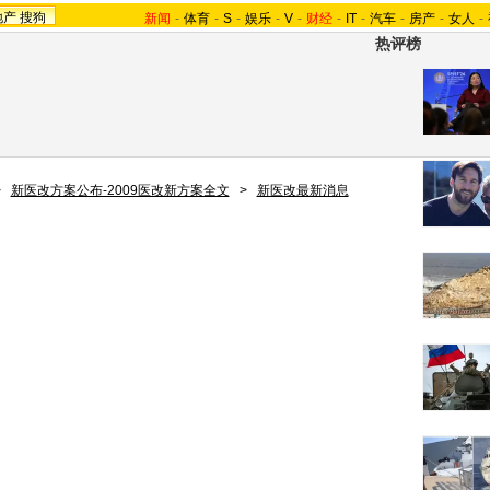
地产
搜狗
新闻
-
体育
-
S
-
娱乐
-
V
-
财经
-
IT
-
汽车
-
房产
-
女人
-
热评榜
>
新医改方案公布-2009医改新方案全文
>
新医改最新消息