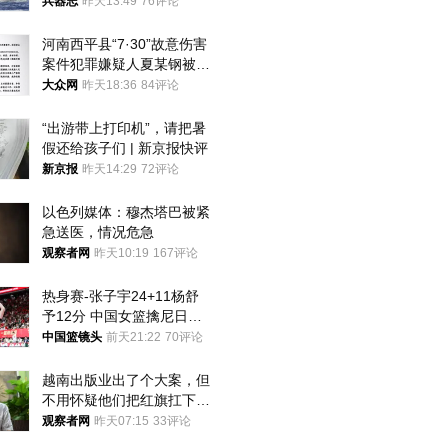
武警最高荣誉
兵器志
昨天13:49
76评论
河南西平县“7·30”故意伤害
案件犯罪嫌疑人夏某钢被抓
获
大众网
昨天18:36
84评论
“出游带上打印机”，请把暑
假还给孩子们 | 新京报快评
新京报
昨天14:29
72评论
以色列媒体：穆杰塔巴被紧
急送医，情况危急
观察者网
昨天10:19
167评论
热身赛-张子宇24+11杨舒
予12分 中国女篮擒尼日利
亚
中国篮镜头
前天21:22
70评论
越南出版业出了个大案，但
不用怀疑他们把红旗扛下去
的决心
观察者网
昨天07:15
33评论