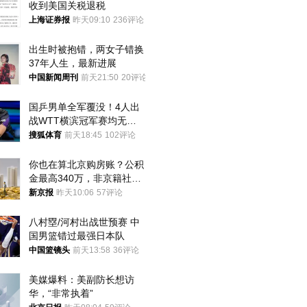
收到美国关税退税
上海证券报
昨天09:10
236评论
出生时被抱错，两女子错换
37年人生，最新进展
中国新闻周刊
前天21:50
20评论
国乒男单全军覆没！4人出
战WTT横滨冠军赛均无缘
八强
搜狐体育
前天18:45
102评论
你也在算北京购房账？公积
金最高340万，非京籍社保
1年
新京报
昨天10:06
57评论
八村塁/河村出战世预赛 中
国男篮错过最强日本队
中国篮镜头
前天13:58
36评论
美媒爆料：美副防长想访
华，“非常执着”