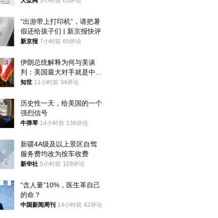
获
大众网
3小时前
63评论
“出游带上打印机”，请把暑
假还给孩子们 | 新京报快评
新京报
7小时前
65评论
伊朗总统解释为何与美谈
判：美国最大对手就是中
国，但他们也在对话
知世
11小时前
34评论
历史性一天，给美国的一个
强烈信号
牛弹琴
14小时前
136评论
新疆4A级及以上景区自驾
服务费均改为按车收费
新华社
5小时前
109评论
“含人量”10%，医生革自己
的命？
中国新闻周刊
14小时前
42评论