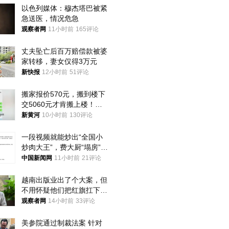
以色列媒体：穆杰塔巴被紧
急送医，情况危急
观察者网
11小时前
165评论
丈夫坠亡后百万赔偿款被婆
家转移，妻女仅得3万元
新快报
12小时前
51评论
搬家报价570元，搬到楼下
交5060元才肯搬上楼！女
子傻眼了……
新黄河
10小时前
130评论
一段视频就能炒出“全国小
炒肉大王”，费大厨“塌房”了
吗？
中国新闻网
11小时前
21评论
越南出版业出了个大案，但
不用怀疑他们把红旗扛下去
的决心
观察者网
14小时前
33评论
美参院通过制裁法案 针对