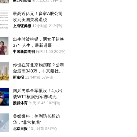
大！深圳官方：注意这件事
南方都市报
昨天23:55
39评论
最高近亿元！多家A股公司
收到美国关税退税
上海证券报
12小时前
212评论
出生时被抱错，两女子错换
37年人生，最新进展
中国新闻周刊
昨天21:50
20评论
你也在算北京购房账？公积
金最高340万，非京籍社保
1年
新京报
11小时前
57评论
国乒男单全军覆没！4人出
战WTT横滨冠军赛均无缘
八强
搜狐体育
昨天18:45
102评论
美媒爆料：美副防长想访
华，“非常执着”
北京日报
13小时前
58评论