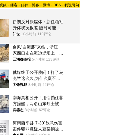
视频
-
播客
-
邮件
-
博客
-
微博
-
BBS
-
我说两句
伊朗反对派媒体：新任领袖
身体状况很差 随时可能离
世
知世
10小时前
119评论
台风“白海豚”来临，浙江一
家四口走在海边堤坝上，其
中9岁男孩被巨浪卷入海
三湘都市报
5小时前
123评论
中，搜救仍在进行
俄媒终于公开质问！打了乌
克兰这么久,为什么赢不了?
答案令人沉默
尖锋视野
8小时前
22评论
南海真相公开！用命挡住菲
方撞船，两名山东烈士被授
武警最高荣誉
兵器志
8小时前
62评论
河南西平县“7·30”故意伤害
案件犯罪嫌疑人夏某钢被抓