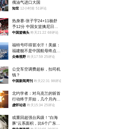
俄油气进口大国
知世
12小时前
51评论
热身赛-张子宇24+11杨舒
予12分 中国女篮擒尼日利
亚
中国篮镜头
昨天21:22
68评论
福特号吓得冒冷汗！美媒：
福建舰不是中国航母终点，
而是新起点！
尖锋视野
昨天17:59
25评论
公交车空调费超标，扣司机
钱？
中国新闻周刊
昨天22:31
98评论
北约学者：对乌克兰的斩首
行动终于开始，几个月内乌
将投降
虚怀论语
昨天15:34
25评论
或重回超强台风级！“白海
豚”云系面积，比6个广东还