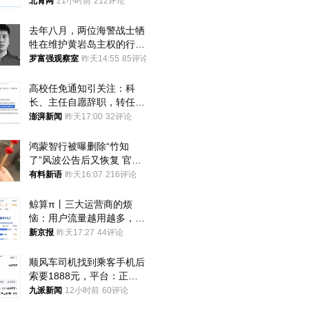
北青网
21小时前
212评论
去年八月，两位海警战士牺
牲在维护黄岩岛主权的行动
中
罗富强观察室
昨天14:55
85评论
高校任免通知引关注：科
长、主任自愿辞职，转任思
政辅导员
澎湃新闻
昨天17:00
32评论
鸿蒙智行被曝删除“竹知
了”风波公告后又恢复 官媒
曾力挺：劝华为要大度的，
有料新语
昨天16:07
216评论
你们适不适合？
鲸算π丨三大运营商的烦
恼：用户流量越用越多，收
入却越来越少
新京报
昨天17:27
44评论
顺风车司机找到乘客手机后
索要1888元，平台：正和
司机沟通协商
九派新闻
12小时前
60评论