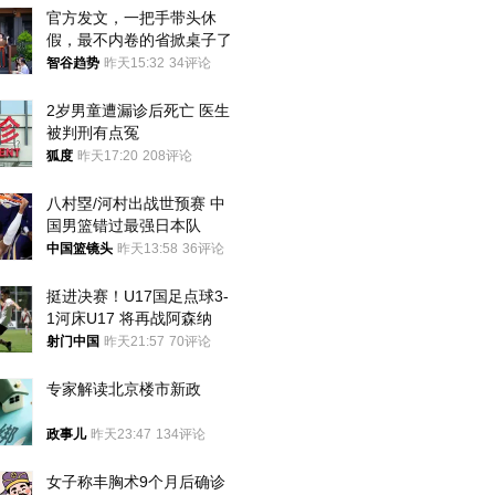
官方发文，一把手带头休
假，最不内卷的省掀桌子了
智谷趋势
昨天15:32
34评论
2岁男童遭漏诊后死亡 医生
被判刑有点冤
狐度
昨天17:20
208评论
八村塁/河村出战世预赛 中
国男篮错过最强日本队
中国篮镜头
昨天13:58
36评论
挺进决赛！U17国足点球3-
1河床U17 将再战阿森纳
射门中国
昨天21:57
70评论
专家解读北京楼市新政
政事儿
昨天23:47
134评论
女子称丰胸术9个月后确诊