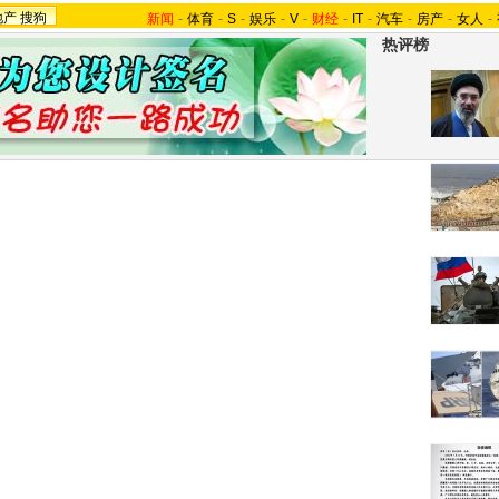
地产
搜狗
新闻
-
体育
-
S
-
娱乐
-
V
-
财经
-
IT
-
汽车
-
房产
-
女人
-
热评榜