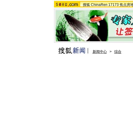
搜狐
ChinaRen
17173
焦点房
新闻中心
>
综合