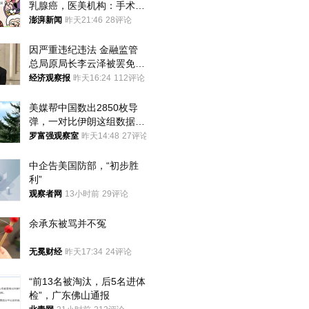
乳腺癌，医美机构：手术不
可能引发癌症，建议走司法
澎湃新闻
昨天21:46
28评论
途径
因严重违纪违法 金融监管
总局原局长李云泽被罢免全
国人大代表
经济观察报
昨天16:24
112评论
美媒帮中国数出2850枚导
弹，一对比伊朗这组数据，
发现出大事了
罗富强观察室
昨天14:48
27评论
中企告美国防部，“初步胜
利”
观察者网
13小时前
29评论
余承东被骂并不冤
无冕财经
昨天17:34
24评论
“前13名被淘汰，后5名进体
检”，广东佛山通报