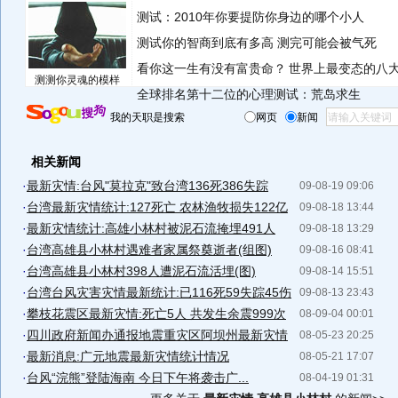
测试：2010年你要提防你身边的哪个小人
测试你的智商到底有多高 测完可能会被气死
看你这一生有没有富贵命？
世界上最变态的八
测测你灵魂的模样
全球排名第十二位的心理测试：荒岛求生
我的天职是搜索
网页
新闻
相关新闻
·
最新灾情:台风"莫拉克"致台湾136死386失踪
09-08-19 09:06
·
台湾最新灾情统计:127死亡 农林渔牧损失122亿
09-08-18 13:44
·
最新灾情统计:高雄小林村被泥石流掩埋491人
09-08-18 13:29
·
台湾高雄县小林村遇难者家属祭奠逝者(组图)
09-08-16 08:41
·
台湾高雄县小林村398人遭泥石流活埋(图)
09-08-14 15:51
·
台湾台风灾害灾情最新统计:已116死59失踪45伤
09-08-13 23:43
·
攀枝花震区最新灾情:死亡5人 共发生余震999次
08-09-04 00:01
·
四川政府新闻办通报地震重灾区阿坝州最新灾情
08-05-23 20:25
·
最新消息:广元地震最新灾情统计情况
08-05-21 17:07
·
台风“浣熊”登陆海南 今日下午将袭击广...
08-04-19 01:31