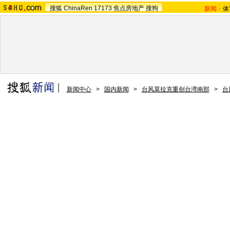
搜狐
ChinaRen
17173
焦点房地产
搜狗
新闻
-
体
新闻中心
>
国内新闻
>
台风莫拉克重创台湾南部
>
台