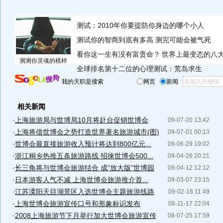
测试：2010年你要提防你身边的哪个小人
测试你的智商到底有多高 测完可能会被气死
看你这一生有没有富贵命？
世界上最变态的八
测测你灵魂的模样
全球排名第十二位的心理测试：荒岛求生
我的天职是搜索
网页
新闻
相关新闻
·
上海旅游局与世博局10月将赴台促销世博会
09-07-20 13:42
·
上海将借世博会之势打造世界著名旅游城市(图)
09-07-01 00:13
·
世博会最直接旅游收入预计将达到800亿元...
09-06-29 19:02
·
浙江桐乡热推五条旅游路线 招徕世博会500...
09-04-26 20:21
·
长三角将与世博会旅游结合 成"放大版"世博园
09-04-12 12:12
·
日本游客人气不减 上海世博会旅游推介首...
09-03-07 23:15
·
江苏溧阳天目湖景区入选世博会主题旅游线路
09-02-16 11:49
·
上海世博会旅游宣传口号和形象标识发布
08-11-17 22:04
·
2008上海旅游节下月举行加大世博会旅游宣传
08-07-25 17:59