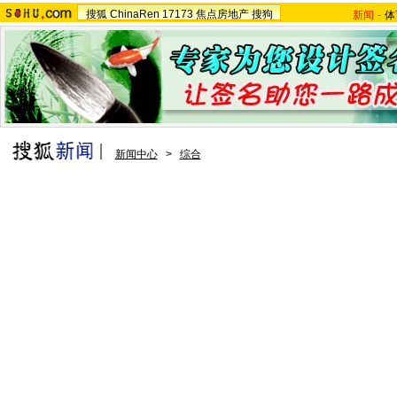
搜狐
ChinaRen
17173
焦点房地产
搜狗
新闻
-
体
新闻中心
>
综合