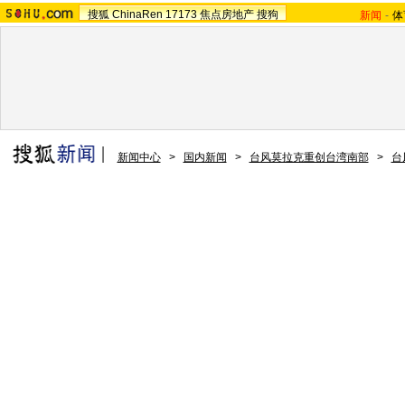
搜狐
ChinaRen
17173
焦点房地产
搜狗
新闻
-
体
新闻中心
>
国内新闻
>
台风莫拉克重创台湾南部
>
台