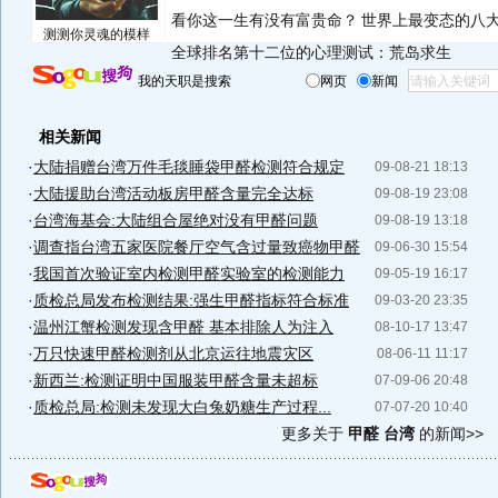
看你这一生有没有富贵命？
世界上最变态的八
测测你灵魂的模样
全球排名第十二位的心理测试：荒岛求生
我的天职是搜索
网页
新闻
相关新闻
·
大陆捐赠台湾万件毛毯睡袋甲醛检测符合规定
09-08-21 18:13
·
大陆援助台湾活动板房甲醛含量完全达标
09-08-19 23:08
·
台湾海基会:大陆组合屋绝对没有甲醛问题
09-08-19 13:18
·
调查指台湾五家医院餐厅空气含过量致癌物甲醛
09-06-30 15:54
·
我国首次验证室内检测甲醛实验室的检测能力
09-05-19 16:17
·
质检总局发布检测结果:强生甲醛指标符合标准
09-03-20 23:35
·
温州江蟹检测发现含甲醛 基本排除人为注入
08-10-17 13:47
·
万只快速甲醛检测剂从北京运往地震灾区
08-06-11 11:17
·
新西兰:检测证明中国服装甲醛含量未超标
07-09-06 20:48
·
质检总局:检测未发现大白兔奶糖生产过程...
07-07-20 10:40
更多关于
甲醛 台湾
的新闻>>