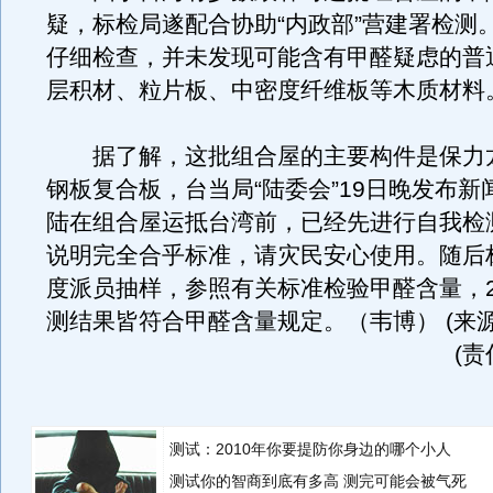
疑，标检局遂配合协助“内政部”营建署检测
仔细检查，并未发现可能含有甲醛疑虑的普
层积材、粒片板、中密度纤维板等木质材料
据了解，这批组合屋的主要构件是保力
钢板复合板，台当局“陆委会”19日晚发布新
陆在组合屋运抵台湾前，已经先进行自我检
说明完全合乎标准，请灾民安心使用。随后标
度派员抽样，参照有关标准检验甲醛含量，2
测结果皆符合甲醛含量规定。（韦博） (来
(
测试：2010年你要提防你身边的哪个小人
测试你的智商到底有多高 测完可能会被气死