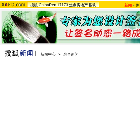
搜狐
ChinaRen
17173
焦点房地产
搜狗
新闻
-
体
新闻中心
>
综合新闻