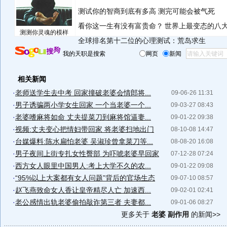
测试你的智商到底有多高 测完可能会被气死
看你这一生有没有富贵命？
世界上最变态的八
测测你灵魂的模样
全球排名第十二位的心理测试：荒岛求生
我的天职是搜索
网页
新闻
相关新闻
·
老师送学生去中考 回家撞破老婆会情郎将...
09-06-26 11:31
·
男子诱骗两小学女生回家 一个当老婆一个...
09-03-27 08:43
·
老婆嗜麻将如命 丈夫提菜刀到麻将馆逼妻...
09-01-22 09:38
·
视频:丈夫变心把情妇带回家 将老婆扫地出门
08-10-08 14:47
·
台媒爆料:陈水扁怕老婆 吴淑珍曾拿菜刀等...
08-08-20 16:08
·
男子夜间上街专扎女性臀部 为吓唬老婆早回家
07-12-28 07:24
·
西方女人眼里中国男人:考上大学不久的农...
09-01-22 09:08
·
“95%以上大案都有女人问题”背后的官场生态
09-07-10 08:57
·
赵飞燕致命女人香让皇帝精尽人亡 加速西...
09-02-01 02:41
·
老公感情出轨老婆偷拍敲诈第三者 夫妻都...
09-01-06 08:27
更多关于
老婆 副作用
的新闻>>