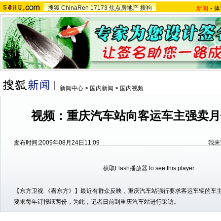
搜狐
ChinaRen
17173
焦点房地产
搜狗
新闻
-
体
新闻中心
>
国内新闻
>
国内视频
视频：重庆汽车站向客运车主强卖月
发布时间:2009年08月24日11:09
我来
获取Flash播放器
to see this player.
【东方卫视 《看东方》】最近有群众反映，重庆汽车站强行要求客运车辆的车
要求每年订报纸两份，为此，记者日前到重庆汽车站进行采访。