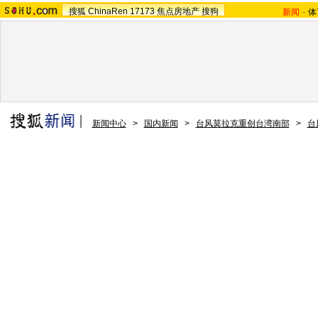
搜狐
ChinaRen
17173
焦点房地产
搜狗
新闻
-
体
新闻中心
>
国内新闻
>
台风莫拉克重创台湾南部
>
台