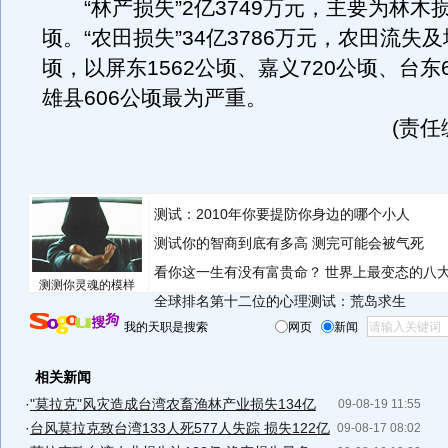
“林产损失”2亿3749万元，主要为林木损
顷。“农田损失”34亿3786万元，农田流失及
顷，以屏东1562公顷、嘉义720公顷、台东
雄县606公顷最为严重。
(责任
测试：2010年你要提防你身边的哪个小人
测试你的智商到底有多高 测完可能会被气死
看你这一生有没有富贵命？
世界上最变态的八
测测你灵魂的模样
全球排名第十二位的心理测试：荒岛求生
我的天职是搜索
网页
新闻
相关新闻
·
"莫拉克"风灾造成台湾农畜渔林产业损失134亿
09-08-19 11:55
·
台风莫拉克致台湾133人死577人失踪 损失122亿
09-08-17 08:02