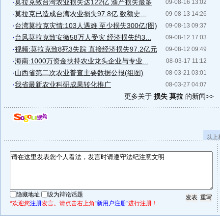
·
莫拉克致台湾农业损失达122亿 渔产损失最多
09-08-16 13:02
·
莫拉克已造成台湾农业损失97.8亿 数额史...
09-08-13 14:26
·
台湾莫拉克灾情:103人遇难 至少损失300亿(图)
09-08-13 09:37
·
台风莫拉克致安徽58万人受灾 经济损失约3...
09-08-12 17:03
·
视频:莫拉克致8死3失踪 直接经济损失97.2亿元
09-08-12 09:49
·
海南:1000万资金扶持农业龙头企业与专业...
08-03-17 11:12
·
山西省第二次农业普查主要数据公报(组图)
08-03-21 03:01
·
我省最新农业科研成果转化推广
08-03-27 04:07
更多关于
损失 莫拉
的新闻>>
以上
隐藏地址
设为辩论话题
*欢迎您
注册
发言。请点击右上角
“新用户注册”
进行注册！