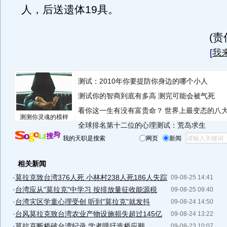
人，后送遗体19具。
(
[
我
测试：2010年你要提防你身边的哪个小人
测试你的智商到底有多高 测完可能会被气死
看你这一生有没有富贵命？
世界上最变态的八
测测你灵魂的模样
全球排名第十二位的心理测试：荒岛求生
我的天职是搜索
网页
新闻
相关新闻
·
莫拉克致台湾376人死 小林村238人死186人失踪
09-08-25 14:41
·
台湾应从"莫拉克"中学习 按排放量征收能源税
09-08-25 09:40
·
台湾灾区学童心理受创 听到"莫拉克"就发抖
09-08-24 14:50
·
台风莫拉克致台湾农业产物设施损失超过145亿
09-08-24 13:22
·
莫拉克断桥破台湾纪录 学者呼吁造桥应顺...
09-08-23 10:07