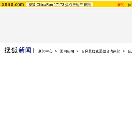
搜狐
ChinaRen
17173
焦点房地产
搜狗
新闻
-
体
新闻中心
>
国内新闻
>
台风莫拉克重创台湾南部
>
台