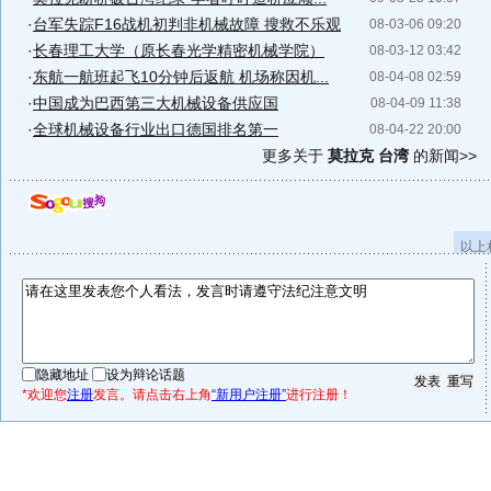
·
台军失踪F16战机初判非机械故障 搜救不乐观
08-03-06 09:20
·
长春理工大学（原长春光学精密机械学院）
08-03-12 03:42
·
东航一航班起飞10分钟后返航 机场称因机...
08-04-08 02:59
·
中国成为巴西第三大机械设备供应国
08-04-09 11:38
·
全球机械设备行业出口德国排名第一
08-04-22 20:00
更多关于
莫拉克 台湾
的新闻>>
以上
隐藏地址
设为辩论话题
*欢迎您
注册
发言。请点击右上角
“新用户注册”
进行注册！