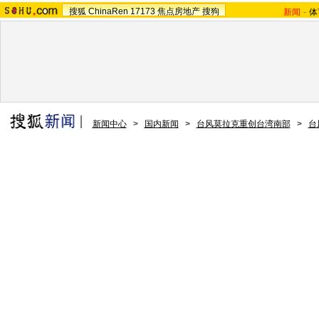
搜狐
ChinaRen
17173
焦点房地产
搜狗
新闻
-
体
新闻中心
>
国内新闻
>
台风莫拉克重创台湾南部
>
台