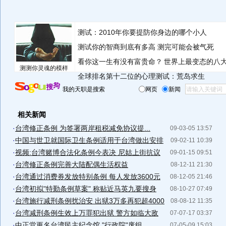
测试：2010年你要提防你身边的哪个小人
测试你的智商到底有多高 测完可能会被气死
看你这一生有没有富贵命？
世界上最变态的八
测测你灵魂的模样
全球排名第十二位的心理测试：荒岛求生
我的天职是搜索
网页
新闻
相关新闻
·
台湾修正条例 为签署两岸租税减免协议提...
09-03-05 13:57
·
中国与世卫就国际卫生条例适用于台湾做出安排
09-02-11 10:39
·
视频:台湾赌博合法化条例今表决 尼姑上街抗议
09-01-15 09:51
·
台湾修正条例完善大陆配偶生活权益
08-12-11 21:30
·
台湾通过消费券发放特别条例 每人发放3600元
08-12-05 21:46
·
台湾初拟"特勤条例草案" 称贴近马英九要搜身
08-10-27 07:49
·
台湾施行减刑条例扰治安 出狱3万多再犯超4000
08-08-12 11:35
·
台湾减刑条例生效上万罪犯出狱 警方如临大敌
07-07-17 03:37
·
中正堂更名台湾民主纪念馆 "行政院"废组...
07-05-09 15:03