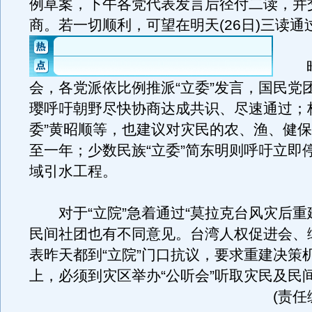
例草案，下午各党代表发言后径付二读，并
商。若一切顺利，可望在明天(26日)三读通
昨
会，各党派依比例推派“立委”发言，国民党
璎呼吁朝野尽快协商达成共识、尽速通过；
委”黄昭顺等，也建议对灾民的农、渔、健
至一年；少数民族“立委”简东明则呼吁立即
域引水工程。
对于“立院”急着通过“莫拉克台风灾后重
民间社团也有不同意见。台湾人权促进会、
表昨天都到“立院”门口抗议，要求重建决策
上，必须到灾区举办“公听会”听取灾民及民
(责任