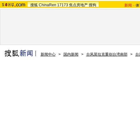
搜狐
ChinaRen
17173
焦点房地产
搜狗
新闻
-
体
新闻中心
>
国内新闻
>
台风莫拉克重创台湾南部
>
台