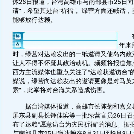
体26日报道，台湾高雄市与南部县市25日向
请”，希望其赴台“祈福”。绿营方面还喊话
能够放行达赖。
在台
年来
时，绿营对达赖发出的一纸邀请又使岛内政
让人不得不怀疑其政治动机。频频将报道焦
西方主流媒体也重点关注了“达赖获邀访台”
媒说，绿营向达赖发出的邀请更像是对马英
索”，此举将对台海关系造成伤害。
据台湾媒体报道，高雄市长陈菊和嘉义
屏东县副县长锺佳滨等一批绿营官员26日召
布了达赖“愿意访台为灾民祈福”的消息。据
与南部县市25日邀达赖在8月31日到9月3日