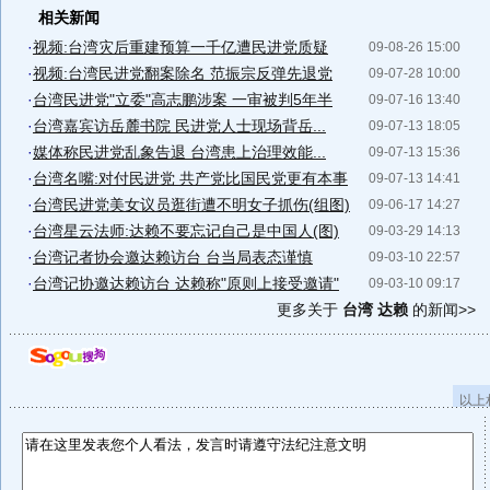
相关新闻
·
视频:台湾灾后重建预算一千亿遭民进党质疑
09-08-26 15:00
·
视频:台湾民进党翻案除名 范振宗反弹先退党
09-07-28 10:00
·
台湾民进党"立委"高志鹏涉案 一审被判5年半
09-07-16 13:40
·
台湾嘉宾访岳麓书院 民进党人士现场背岳...
09-07-13 18:05
·
媒体称民进党乱象告退 台湾患上治理效能...
09-07-13 15:36
·
台湾名嘴:对付民进党 共产党比国民党更有本事
09-07-13 14:41
·
台湾民进党美女议员逛街遭不明女子抓伤(组图)
09-06-17 14:27
·
台湾星云法师:达赖不要忘记自己是中国人(图)
09-03-29 14:13
·
台湾记者协会邀达赖访台 台当局表态谨慎
09-03-10 22:57
·
台湾记协邀达赖访台 达赖称"原则上接受邀请"
09-03-10 09:17
更多关于
台湾 达赖
的新闻>>
以上