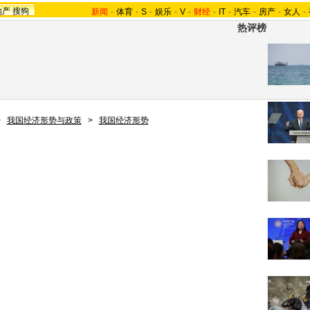
地产
搜狗
新闻
-
体育
-
S
-
娱乐
-
V
-
财经
-
IT
-
汽车
-
房产
-
女人
-
热评榜
>
我国经济形势与政策
>
我国经济形势