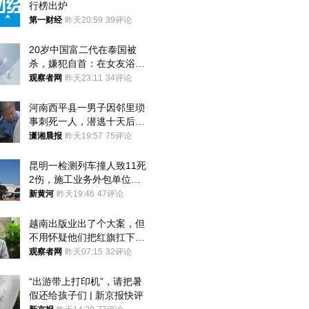
行榜出炉
第一财经
昨天20:59
39评论
20岁中国富二代在泰国被
杀，嫌犯自首：在女友浴室
看到他
观察者网
昨天23:11
34评论
河南西平县一男子因邻里琐
事刺死一人，潜逃十天后在
十多公里外一片玉米地里落
潇湘晨报
昨天19:57
75评论
网
昆明一检测列车撞人致11死
2伤，施工业务外包单位被
罚1.5万元，国铁昆明局被
新黄河
昨天19:46
47评论
罚300万元
越南出版业出了个大案，但
不用怀疑他们把红旗扛下去
的决心
观察者网
昨天07:15
32评论
“出游带上打印机”，请把暑
假还给孩子们 | 新京报快评