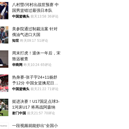
八村塁/河村出战世预赛 中
国男篮错过最强日本队
中国篮镜头
前天13:58
36评论
美参院通过制裁法案 针对
俄油气进口大国
知世
昨天09:17
51评论
周末打虎！退休一年后，宋
致远被查
华商网
昨天10:24
65评论
热身赛-张子宇24+11杨舒
予12分 中国女篮擒尼日利
亚
中国篮镜头
前天21:22
71评论
挺进决赛！U17国足点球3-
1河床U17 将再战阿森纳
射门中国
前天21:57
70评论
一段视频就能炒出“全国小