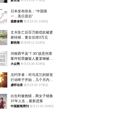
新京报
昨天14:29
77评论
日本发布排名：“中国第
一，美日居后”
观察者网
昨天15:53
22评论
丈夫坠亡后百万赔偿款被婆
家转移，妻女仅得3万元
新快报
昨天09:12
51评论
河南西平县“7·30”故意伤害
案件犯罪嫌疑人夏某钢被抓
获
大众网
昨天18:36
81评论
北约学者：对乌克兰的斩首
行动终于开始，几个月内乌
将投降
虚怀论语
前天15:34
37评论
出生时被抱错，两女子错换
37年人生，最新进展
中国新闻周刊
前天21:50
20评论