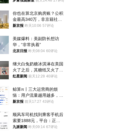
发现出大事了
罗富强观察室
前天14:48
27评论
你也在算北京购房账？公积
金最高340万，非京籍社保
1年
新京报
昨天10:06
57评论
美媒爆料：美副防长想访
华，“非常执着”
北京日报
昨天08:04
60评论
继大白兔奶糖冰淇淋在美国
火了之后，其糖纸又火了！
海外博主盛赞：平面设计经
红星新闻
前天12:28
40评论
典之作
鲸算π丨三大运营商的烦
恼：用户流量越用越多，收
入却越来越少
新京报
前天17:27
43评论
顺风车司机找到乘客手机后
索要1888元，平台：正和
司机沟通协商
九派新闻
昨天09:14
67评论