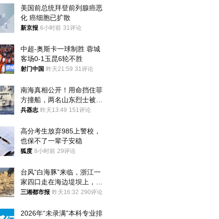
美国前总统拜登前列腺癌恶
化 癌细胞已扩散
新京报
6小时前
31评论
中超-奥斯卡一球制胜 蓉城
客场0-1玉昆6轮不胜
射门中国
昨天21:59
31评论
南海真相公开！用命挡住菲
方撞船，两名山东烈士被授
武警最高荣誉
兵器志
昨天13:49
151评论
高分考生放弃985上警校，
也保不了一辈子安稳
狐度
8小时前
29评论
台风“白海豚”来临，浙江一
家四口走在海边堤坝上，其
中9岁男孩被巨浪卷入海
三湘都市报
昨天16:32
290评论
中，搜救仍在进行
2026年“未录满”本科专业排