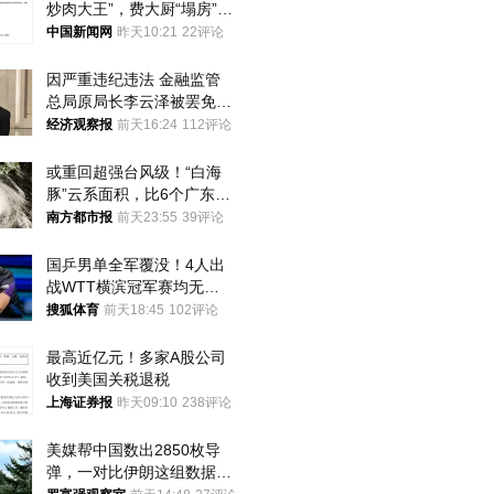
炒肉大王”，费大厨“塌房”了
吗？
中国新闻网
昨天10:21
22评论
因严重违纪违法 金融监管
总局原局长李云泽被罢免全
国人大代表
经济观察报
前天16:24
112评论
或重回超强台风级！“白海
豚”云系面积，比6个广东还
大！深圳官方：注意这件事
南方都市报
前天23:55
39评论
国乒男单全军覆没！4人出
战WTT横滨冠军赛均无缘
八强
搜狐体育
前天18:45
102评论
最高近亿元！多家A股公司
收到美国关税退税
上海证券报
昨天09:10
238评论
美媒帮中国数出2850枚导
弹，一对比伊朗这组数据，