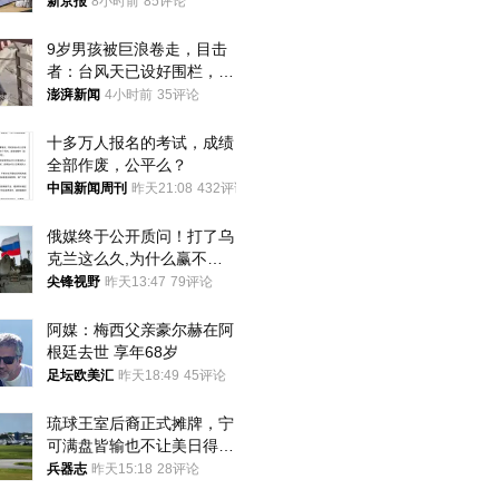
15战斗机残骸以及多架无人
新京报
8小时前
85评论
机等
9岁男孩被巨浪卷走，目击
者：台风天已设好围栏，一
家四口翻入时保安曾喊话劝
澎湃新闻
4小时前
35评论
阻
十多万人报名的考试，成绩
全部作废，公平么？
中国新闻周刊
昨天21:08
432评论
俄媒终于公开质问！打了乌
克兰这么久,为什么赢不了?
答案令人沉默
尖锋视野
昨天13:47
79评论
阿媒：梅西父亲豪尔赫在阿
根廷去世 享年68岁
足坛欧美汇
昨天18:49
45评论
琉球王室后裔正式摊牌，宁
可满盘皆输也不让美日得
逞，中国成关键
兵器志
昨天15:18
28评论