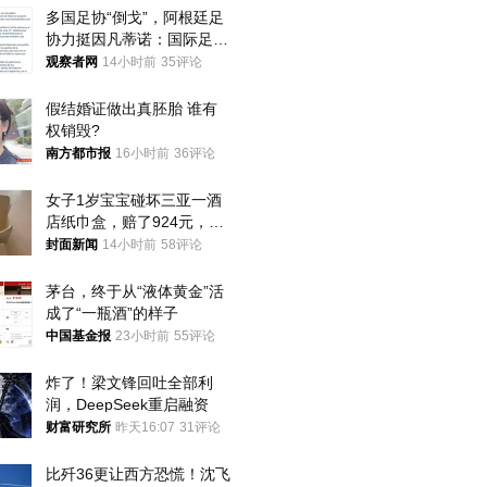
多国足协“倒戈”，阿根廷足
协力挺因凡蒂诺：国际足联
今后应继续在其领导下前行
观察者网
14小时前
35评论
假结婚证做出真胚胎 谁有
权销毁?
南方都市报
16小时前
36评论
女子1岁宝宝碰坏三亚一酒
店纸巾盒，赔了924元，发
帖吐槽后酒店退还一半的
封面新闻
14小时前
58评论
钱，当地市监局回应
茅台，终于从“液体黄金”活
成了“一瓶酒”的样子
中国基金报
23小时前
55评论
炸了！梁文锋回吐全部利
润，DeepSeek重启融资
财富研究所
昨天16:07
31评论
比歼36更让西方恐慌！沈飞