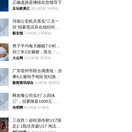
正确道路是继续在您领导下
足坛欧美汇
15小时前
56评论
河南公安机关查实“三支一
扶”招募笔试存在组织作弊
犯罪行为
新京报
7小时前
278评论
男子平均每天睡眠7小时，
却三年2次脑梗，医生：这
样睡觉更伤身
大众网
14小时前
25评论
广东雷州市联合调查组：涉
事6人被给予相应党纪政务
处分和组织处理
新闻资讯综合
5小时前
94评论
网友曝公司实行“上四休
三”，但要降薪1000元，不
接受只能辞职
光明网
8小时前
67评论
三连胜！赵松源传射U17国
足2-1勒沃库森U17 淘汰赛