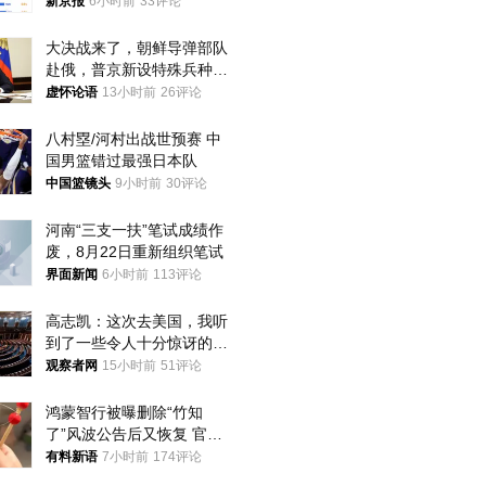
入却越来越少
新京报
6小时前
33评论
大决战来了，朝鲜导弹部队
赴俄，普京新设特殊兵种，
76岁老将扛旗
虚怀论语
13小时前
26评论
八村塁/河村出战世预赛 中
国男篮错过最强日本队
中国篮镜头
9小时前
30评论
河南“三支一扶”笔试成绩作
废，8月22日重新组织笔试
界面新闻
6小时前
113评论
高志凯：这次去美国，我听
到了一些令人十分惊讶的消
息
观察者网
15小时前
51评论
鸿蒙智行被曝删除“竹知
了”风波公告后又恢复 官媒
曾力挺：劝华为要大度的，
有料新语
7小时前
174评论
你们适不适合？