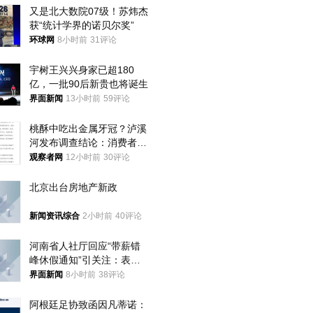
又是北大数院07级！苏炜杰
获“统计学界的诺贝尔奖”
环球网
8小时前
31评论
宇树王兴兴身家已超180
亿，一批90后新贵也将诞生
界面新闻
13小时前
59评论
桃酥中吃出金属牙冠？泸溪
河发布调查结论：消费者已
澄清，所发视频情况不属实
观察者网
12小时前
30评论
北京出台房地产新政
新闻资讯综合
2小时前
40评论
河南省人社厅回应“带薪错
峰休假通知”引关注：表述
不够准确，待修改后印发
界面新闻
8小时前
38评论
阿根廷足协致函因凡蒂诺：