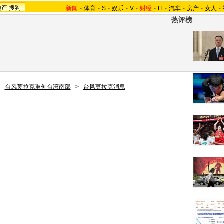
地产
搜狗
新闻
-
体育
-
S
-
娱乐
-
V
-
财经
-
IT
-
汽车
-
房产
-
女人
-
热评榜
>
台风莫拉克重创台湾南部
>
台风莫拉克消息