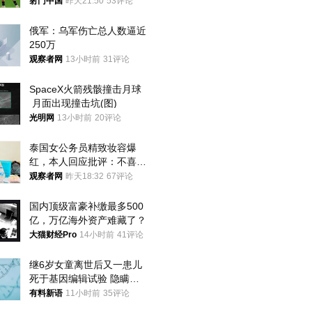
将战河床
射门中国
昨天21:50
53评论
俄军：乌军伤亡总人数逼近
250万
观察者网
13小时前
31评论
SpaceX火箭残骸撞击月球
 月面出现撞击坑(图)
光明网
13小时前
20评论
泰国女公务员精致妆容爆
红，本人回应批评：不喜欢
就别看
观察者网
昨天18:32
67评论
国内顶级富豪补缴最多500
亿，万亿海外资产难藏了？
大猫财经Pro
14小时前
41评论
继6岁女童离世后又一患儿
死于基因编辑试验 隐瞒一
年才对外披露
有料新语
11小时前
35评论