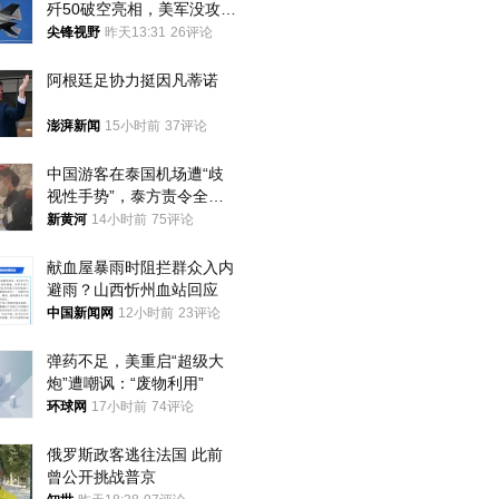
歼50破空亮相，美军没攻克
的技术被拿下
尖锋视野
昨天13:31
26评论
阿根廷足协力挺因凡蒂诺
澎湃新闻
15小时前
37评论
中国游客在泰国机场遭“歧
视性手势”，泰方责令全面
调查，对责任人采取最严厉
新黄河
14小时前
75评论
处分
献血屋暴雨时阻拦群众入内
避雨？山西忻州血站回应
中国新闻网
12小时前
23评论
弹药不足，美重启“超级大
炮”遭嘲讽：“废物利用”
环球网
17小时前
74评论
俄罗斯政客逃往法国 此前
曾公开挑战普京