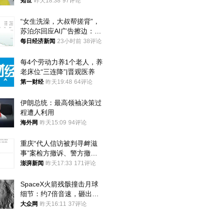
知世
昨天18:38
97评论
“女生洗澡，大叔帮搓背”，
苏泊尔回应AI广告擦边：视
频全下架，已强化内容管理
每日经济新闻
23小时前
38评论
与审核
每4个劳动力养1个老人，养
老床位“三连降”|晋观医养
第一财经
昨天19:48
64评论
伊朗总统：最高领袖决策过
程遭人利用
海外网
昨天15:09
94评论
重庆“代人信访被判寻衅滋
事”案检方撤诉、警方撤
案，两被告人获国赔
澎湃新闻
昨天17:33
171评论
SpaceX火箭残骸撞击月球
细节：约7倍音速，砸出直
径约30米撞击坑
大众网
昨天16:11
37评论