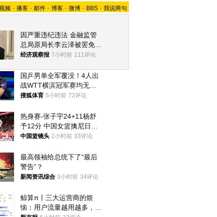
视频
-
播客
-
邮件
-
博客
-
微博
-
BBS
-
我说两句
因严重违纪违法 金融监管
总局原局长李云泽被罢免全
国人大代表
经济观察报
7小时前
111评论
国乒男单全军覆没！4人出
战WTT横滨冠军赛均无缘
八强
搜狐体育
5小时前
72评论
热身赛-张子宇24+11杨舒
予12分 中国女篮擒尼日利
亚
中国篮镜头
2小时前
33评论
最高领袖给总统下了“最后
警告”？
新闻资讯综合
3小时前
34评论
鲸算π丨三大运营商的烦
恼：用户流量越用越多，收