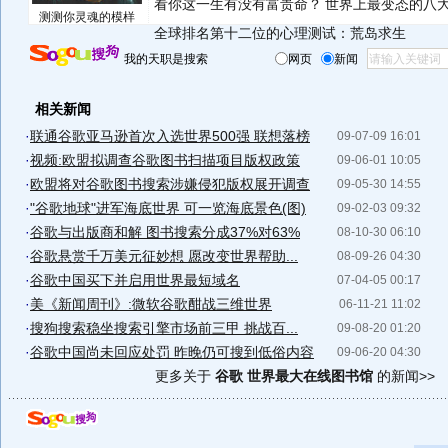
看你这一生有没有富贵命？
世界上最变态的八
测测你灵魂的模样
全球排名第十二位的心理测试：荒岛求生
我的天职是搜索
网页
新闻
相关新闻
·
联通谷歌亚马逊首次入选世界500强 联想落榜
09-07-09 16:01
·
视频:欧盟拟调查谷歌图书扫描项目版权政策
09-06-01 10:05
·
欧盟将对谷歌图书搜索涉嫌侵犯版权展开调查
09-05-30 14:55
·
"谷歌地球"进军海底世界 可一览海底景色(图)
09-02-03 09:32
·
谷歌与出版商和解 图书搜索分成37%对63%
08-10-30 06:10
·
谷歌悬赏千万美元征妙想 愿改变世界帮助...
08-09-26 04:30
·
谷歌中国买下并启用世界最短域名
07-04-05 00:17
·
美《新闻周刊》:微软谷歌酣战三维世界
06-11-21 11:02
·
搜狗搜索稳坐搜索引擎市场前三甲 挑战百...
09-08-20 01:20
·
谷歌中国尚未回应处罚 昨晚仍可搜到低俗内容
09-06-20 04:30
更多关于
谷歌 世界最大在线图书馆
的新闻>>