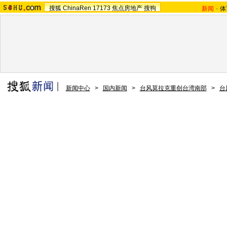
搜狐
ChinaRen
17173
焦点房地产
搜狗
新闻
-
体
新闻中心
>
国内新闻
>
台风莫拉克重创台湾南部
>
台