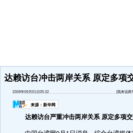
达赖访台冲击两岸关系 原定多项
2009年09月01日05:32
[
我来说两
来源：
新华网
达赖访台严重冲击两岸关系 原定多项