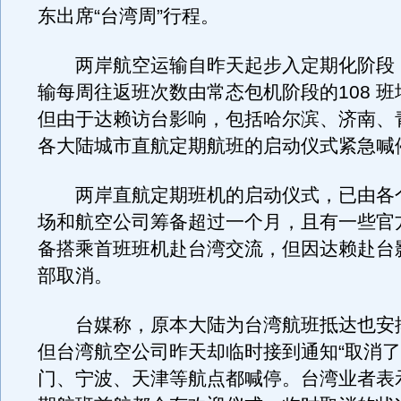
东出席“台湾周”行程。
两岸航空运输自昨天起步入定期化阶段
输每周往返班次数由常态包机阶段的108 班增
但由于达赖访台影响，包括哈尔滨、济南、
各大陆城市直航定期航班的启动仪式紧急喊
两岸直航定期班机的启动仪式，已由各
场和航空公司筹备超过一个月，且有一些官
备搭乘首班班机赴台湾交流，但因达赖赴台
部取消。
台媒称，原本大陆为台湾航班抵达也安
但台湾航空公司昨天却临时接到通知“取消了
门、宁波、天津等航点都喊停。台湾业者表