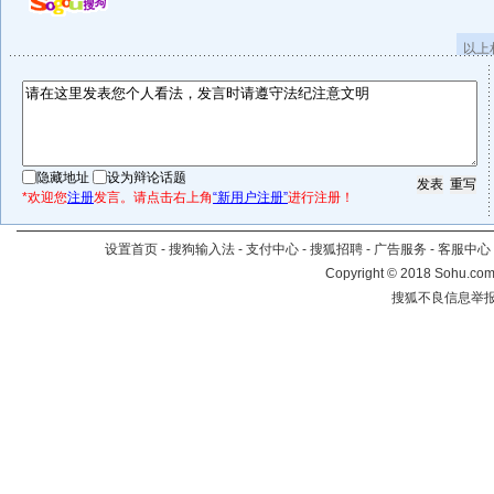
以上
隐藏地址
设为辩论话题
*欢迎您
注册
发言。请点击右上角
“新用户注册”
进行注册！
设置首页
-
搜狗输入法
-
支付中心
-
搜狐招聘
-
广告服务
-
客服中心
Copyright
©
2018 Sohu.com 
搜狐不良信息举