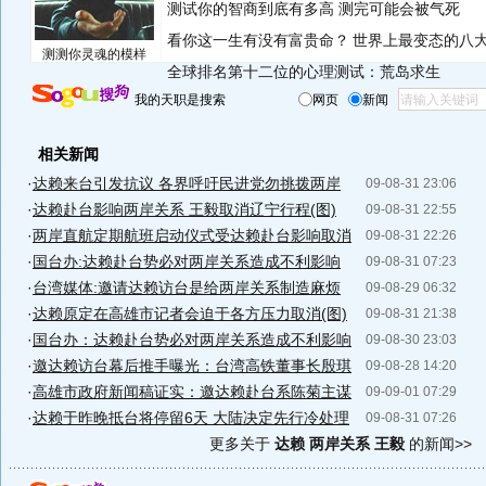
测试你的智商到底有多高 测完可能会被气死
看你这一生有没有富贵命？
世界上最变态的八
测测你灵魂的模样
全球排名第十二位的心理测试：荒岛求生
我的天职是搜索
网页
新闻
相关新闻
·
达赖来台引发抗议 各界呼吁民进党勿挑拨两岸
09-08-31 23:06
·
达赖赴台影响两岸关系 王毅取消辽宁行程(图)
09-08-31 22:55
·
两岸直航定期航班启动仪式受达赖赴台影响取消
09-08-31 22:26
·
国台办:达赖赴台势必对两岸关系造成不利影响
09-08-31 07:23
·
台湾媒体:邀请达赖访台是给两岸关系制造麻烦
09-08-29 06:32
·
达赖原定在高雄市记者会迫于各方压力取消(图)
09-08-31 21:38
·
国台办：达赖赴台势必对两岸关系造成不利影响
09-08-30 23:03
·
邀达赖访台幕后推手曝光：台湾高铁董事长殷琪
09-08-28 14:20
·
高雄市政府新闻稿证实：邀达赖赴台系陈菊主谋
09-09-01 07:29
·
达赖于昨晚抵台将停留6天 大陆决定先行冷处理
09-08-31 07:26
更多关于
达赖 两岸关系 王毅
的新闻>>