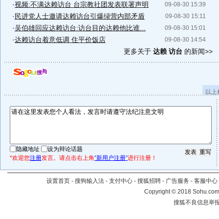
·
视频:不满达赖访台 台宗教社团发表联署声明
09-08-30 15:39
·
民进党人士邀请达赖访台引爆绿营内部矛盾
09-08-30 15:11
·
吴伯雄回应达赖访台:访台目的达赖他比谁...
09-08-30 15:01
·
达赖访台着意低调 住平价饭店
09-08-30 14:54
更多关于
达赖 访台
的新闻>>
以上
隐藏地址
设为辩论话题
*欢迎您
注册
发言。请点击右上角
“新用户注册”
进行注册！
设置首页
-
搜狗输入法
-
支付中心
-
搜狐招聘
-
广告服务
-
客服中心
Copyright
©
2018 Sohu.com 
搜狐不良信息举