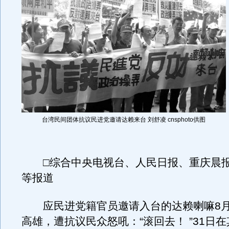
台湾民间团体抗议民进党邀请达赖来台 刘舒凌 cnsphoto供图
□综合中央电视台、人民日报、重庆晨报
等报道
应民进党籍官员邀请入台的达赖喇嘛8月
高雄，遭抗议民众怒吼：“滚回去！ ”31日