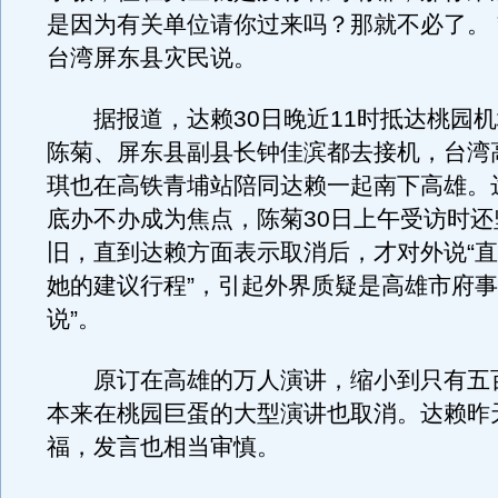
是因为有关单位请你过来吗？那就不必了。 
台湾屏东县灾民说。
据报道，达赖30日晚近11时抵达桃园机
陈菊、屏东县副县长钟佳滨都去接机，台湾
琪也在高铁青埔站陪同达赖一起南下高雄。
底办不办成为焦点，陈菊30日上午受访时还
旧，直到达赖方面表示取消后，才对外说“
她的建议行程”，引起外界质疑是高雄市府事后
说”。
原订在高雄的万人演讲，缩小到只有五
本来在桃园巨蛋的大型演讲也取消。达赖昨
福，发言也相当审慎。