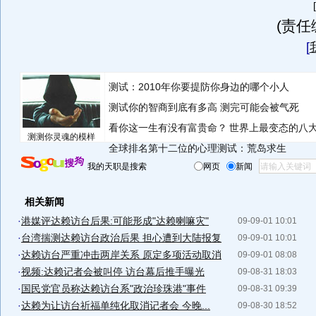
(责任
[
测试：2010年你要提防你身边的哪个小人
测试你的智商到底有多高 测完可能会被气死
看你这一生有没有富贵命？
世界上最变态的八
测测你灵魂的模样
全球排名第十二位的心理测试：荒岛求生
我的天职是搜索
网页
新闻
相关新闻
·
港媒评达赖访台后果:可能形成"达赖喇嘛灾"
09-09-01 10:01
·
台湾揣测达赖访台政治后果 担心遭到大陆报复
09-09-01 10:01
·
达赖访台严重冲击两岸关系 原定多项活动取消
09-09-01 08:08
·
视频:达赖记者会被叫停 访台幕后推手曝光
09-08-31 18:03
·
国民党官员称达赖访台系"政治珍珠港"事件
09-08-31 09:39
·
达赖为让访台祈福单纯化取消记者会 今晚...
09-08-30 18:52