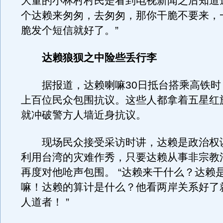
大量的小林村村民是看到电视新闻之后知道
个达赖来匆匆，去匆匆，那你干脆不要来，
脆发个短信就好了。”
达赖狼狈之中险些丢行李
据报道，达赖喇嘛30日抵台搭乘高铁时
上百位民众包围抗议。这些人都拿着五星红
就冲破警方人墙近身抗议。
现场民众接受采访时讲，达赖是政治权
利用台湾的灾难作秀，只要达赖从事非宗教
再度对他呛声包围。 “达赖来干什么？达赖
嘛！达赖的算计是什么？他看两岸关系好了
人道者！ ”