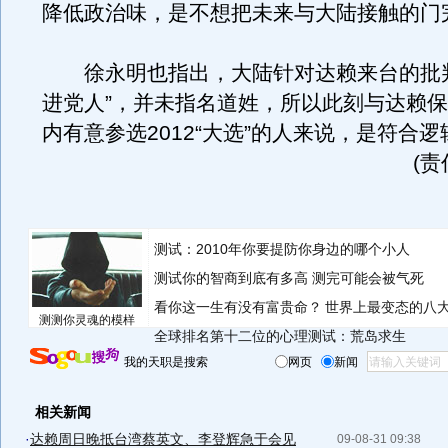
降低政治味，是不想把未来与大陆接触的门
徐永明也指出，大陆针对达赖来台的批判
进党人”，并未指名道姓，所以此刻与达赖
内有意参选2012“大选”的人来说，是符合
(
测试：2010年你要提防你身边的哪个小人
测试你的智商到底有多高 测完可能会被气死
看你这一生有没有富贵命？
世界上最变态的八
测测你灵魂的模样
全球排名第十二位的心理测试：荒岛求生
我的天职是搜索
网页
新闻
相关新闻
·
达赖周日晚抵台湾蔡英文、李登辉急于会见
09-08-31 09:38