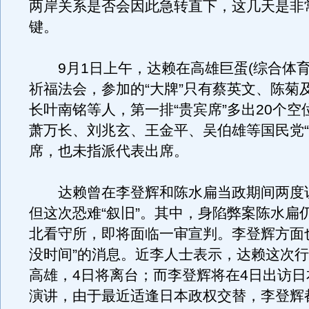
两岸关系是否会因此急转直下，这几天是非
键。
9月1日上午，达赖在高雄巨蛋(综合体育
祈福法会，参加的“大牌”只有蔡英文、陈菊
长叶南铭等人，第一排“贵宾席”多出20个空
萧万长、刘兆玄、王金平、吴伯雄等国民党“
席，也未指派代表出席。
达赖曾在李登辉和陈水扁当政期间两度
但这次恐难“叙旧”。其中，身陷弊案陈水扁
北看守所，即将面临一审宣判。李登辉方面
没时间”的消息。近李人士表示，达赖这次行
高雄，4日将离台；而李登辉将在4日出访日
演讲，由于最近适逢日本政权交替，李登辉