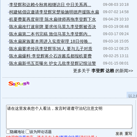
·
李登辉和达赖今秋将相继访日 中日关系再...
09-08-03 10:18
·
柯建铭倡议邀请李登辉宋楚瑜施明德声援陈水扁
09-07-02 14:58
·
机要费案再度审理 陈水扁律师再拖李登辉下水
09-04-29 10:10
·
陈水扁改打速审牌 要求传马英九李登辉被否决
09-03-19 08:48
·
陈水扁第二本书完稿 致信马英九李登辉内...
09-03-17 09:24
·
陈水扁家族案本周进入实质审理 18日传唤...
09-03-16 15:05
·
陈水扁要求传讯李登辉等36人 要与儿子对质
09-03-12 08:25
·
陈水扁爆料:李登辉蒋介石连酱瓜都报机要费
09-02-25 13:11
·
陈水扁新书五页曝光 护女儿批李登辉记恨法警
09-01-15 08:01
更多关于
李登辉 达赖
的新闻>>
以上
隐藏地址
设为辩论话题