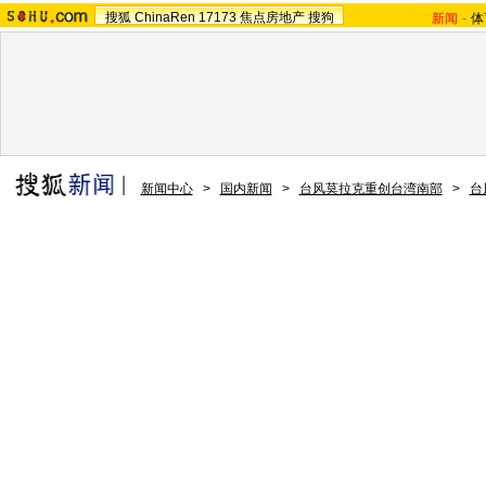
搜狐
ChinaRen
17173
焦点房地产
搜狗
新闻
-
体
新闻中心
>
国内新闻
>
台风莫拉克重创台湾南部
>
台