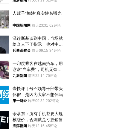
费致考生复读
澎湃新闻
昨天09:29
32评论
人贩子“梅姨”真实姓名曝光
中国新闻网
前天23:31
62评论
泽连斯基谈到中国，当场就
给众人下了指示，他对中国
和中乌关系，显然又有了新
兵器观察员
前天09:15
34评论
的想法
一印度乘客在越南搭车，用
谢谢“当车费”，司机无奈发
笑；印度网友：不代表印度
九派新闻
前天22:14
75评论
人
壹快评｜号召领导干部带头
休假，是因为大家不想休吗
第一财经
昨天09:32
202评论
余承东：所有手机都要大规
模涨价，否则就是亏损销售
澎湃新闻
昨天12:15
45评论