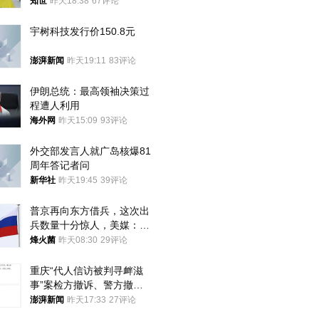
知世
昨天18:38
67评论
宇树科技发行价150.8元
澎湃新闻
昨天19:11
83评论
伊朗总统：最高领袖决策过
程遭人利用
海外网
昨天15:09
93评论
外交部发言人就广岛核爆81
周年答记者问
新华社
昨天19:45
39评论
普京再向东方借兵，这次出
兵数量十分惊人，美媒：俄
朝要动真格？
烽火菌
昨天08:30
29评论
重庆“代人信访被判寻衅滋
事”案检方撤诉、警方撤
案，两被告人获国赔
澎湃新闻
昨天17:33
27评论