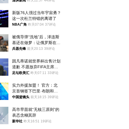
迁款八年未果
澎湃新闻
昨天12:57
44评论
新版76人强过当年宇宙勇？
这一次杜兰特错的离谱了
NBA广角
昨天07:04
37评论
被俄导弹“洗地”后，泽连斯
基还在做梦：让俄罗斯在冬
季前求和？
兵器先锋
前天20:13
39评论
因凡蒂诺就世界杯出售计划
道歉 不愿放弃FIFA主席职
位
足坛欧美汇
昨天07:11
33评论
实力外援加盟！ 官方：北
京首钢签下巴里·布朗和桑
普森
中国篮镜头
前天18:15
39评论
高市早苗就“无核三原则”的
表态含糊其辞
新华社
昨天16:51
19评论