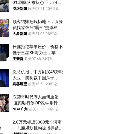
0℃国家灾难状态下，2400
名首尔老人还在巷子里收废
澎湃新闻
昨天07:21
104评论
纸
顾客结账把钱扔地上，服务
员找零钱后“霸气”照原样扔
回去
大象新闻
前天21:05
28评论
长鑫拒绝苹果压价，价格不
低于三星SK海力士，苹果
失去了议价权
王新喜
昨天07:48
24评论
恩将仇报，中方刚买48万吨
大豆，美制裁中国瓜子，布
林肯措辞变了
兵器展望
前天16:58
20评论
东契奇时代湖人如何重塑
 复刻独行侠OR改学步行
者？
NBA广角
前天13:23
39评论
2.6万元标成5000元？河南
一志愿规划机构被指标错学