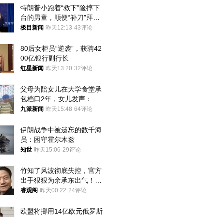
特朗普小跑着“救下”险摔下
台的男童，顺便“补刀”拜
登：“我可不想他像拜登一
极目新闻
昨天12:13
43评论
样摔下来”
80后女柜员“逆袭”，获聘42
00亿银行副行长
红星新闻
昨天13:20
32评论
父母为陪女儿在大学食堂承
包档口2年，女儿发声：初
衷是为了陪伴，毕业后将不
九派新闻
昨天15:48
64评论
再营业
伊朗战争中被遗忘的数千海
员：困守霍尔木兹
知世
昨天15:06
29评论
竹知了风波彻底失控，官方
出手狠狠为余承东出气！雷
军果然没说错
睿观阁
昨天00:22
24评论
欧盟将挪用14亿欧元俄罗斯