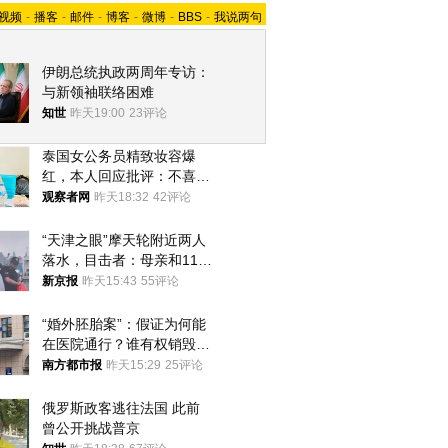
视频
-
播客
-
邮件
-
博客
-
微博
-
BBS
-
我说两句
伊朗总统执政两周年专访：
与新领袖联络困难
知世
昨天19:00
23评论
泰国女公务员精致妆容爆
红，本人回应批评：不喜欢
就别看
观察者网
昨天18:32
42评论
“天津之眼”摩天轮附近两人
落水，目击者：母亲和11岁
儿子先后被打捞上岸
新京报
昨天15:43
55评论
“婚外胚胎案”：假证为何能
在医院通行？谁有权销毁胚
胎？
南方都市报
昨天15:29
25评论
俄罗斯政客逃往法国 此前
曾公开挑战普京