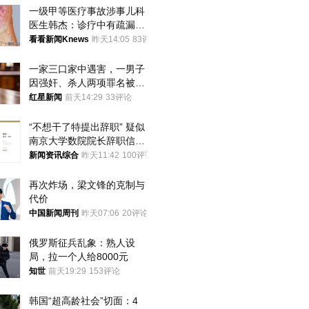
一级甲等医疗事故涉事儿科
医生韩杰：诊疗中有疏漏，
我认错，但不能认罪
看看新闻Knews
昨天14:05
83评论
一家三口家中遇害，一男子
因强奸、杀人两项罪名被判
死缓 最高检介入后改判无
红星新闻
前天14:29
33评论
罪
“不想干了特提出辞职” 疑似
南京大学数院院长辞职信流
传 院方回应
新闻资讯综合
昨天11:42
100评论
再次炸场，梁文锋的克制与
代价
中国新闻周刊
昨天07:06
20评论
俄罗斯征兵乱象：熟人设
局，拉一个人给8000元
知世
前天19:29
153评论
韩国“超高龄社会”切面：4