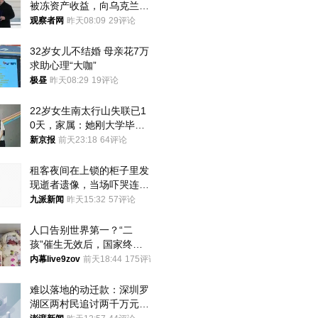
被冻资产收益，向乌克兰提
供援助
观察者网
昨天08:09
29评论
32岁女儿不结婚 母亲花7万
求助心理“大咖”
极昼
昨天08:29
19评论
22岁女生南太行山失联已1
0天，家属：她刚大学毕业
想到山里旅行
新京报
前天23:18
64评论
租客夜间在上锁的柜子里发
现逝者遗像，当场吓哭连夜
搬离，房东退还押金
九派新闻
昨天15:32
57评论
人口告别世界第一？“二
孩”催生无效后，国家终于
向住房出手了！
内幕live9zov
前天18:44
175评论
难以落地的动迁款：深圳罗
湖区两村民追讨两千万元动