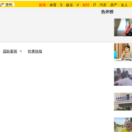
地产
搜狗
新闻
-
体育
-
S
-
娱乐
-
V
-
财经
-
IT
-
汽车
-
房产
-
女人
-
热评榜
>
国际要闻
>
时事快报