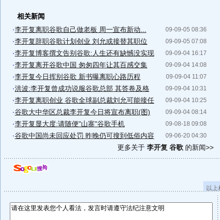
相关新闻
·
李开复离职谷歌自己做老板 周一宣布新动...
09-09-05 08:36
·
李开复辞职谷歌计划创业 刘允或接替其职位
09-09-05 07:08
·
李开复博客撰文告别谷歌:人生还有缺憾没实现
09-09-04 16:17
·
李开复离开谷歌中国 匆匆四年让其百感交集
09-09-04 14:08
·
李开复今日挥别谷歌 新书曝离职心路历程
09-09-04 11:07
·
洪波:李开复曾成功说服谷歌总部 其答卷及格
09-09-04 10:31
·
李开复离职创业 谷歌全球副总裁刘允可能接任
09-09-04 10:25
·
谷歌大中华区总裁李开复今日将宣布离职(图)
09-09-04 08:14
·
李开复显大度:请随便"山寨"谷歌手机
09-08-18 09:08
·
谷歌中国尚未回应处罚 昨晚仍可搜到低俗内容
09-06-20 04:30
更多关于
李开复 谷歌
的新闻>>
以上